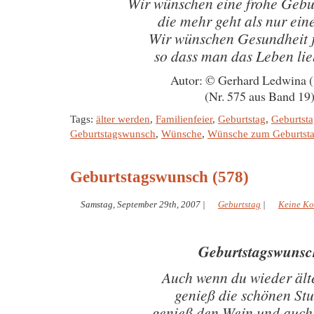
Wir wünschen eine frohe Gebu
die mehr geht als nur ein
Wir wünschen Gesundheit 
so dass man das Leben li
Autor: © Gerhard Ledwina 
(Nr. 575 aus Band 19
Tags:
älter werden
,
Familienfeier
,
Geburtstag
,
Geburtsta
Geburtstagswunsch
,
Wünsche
,
Wünsche zum Geburtst
Geburtstagswunsch (578)
Samstag, September 29th, 2007
|
Geburtstag
|
Keine K
Geburtstagswunsc
Auch wenn du wieder älte
genieß die schönen St
genieß den Wein und auch