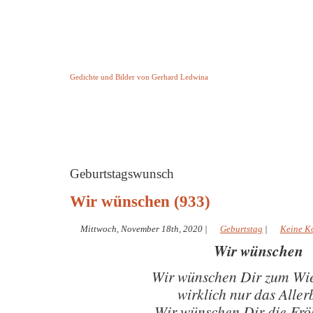
Keine Geschichte aber Gedichte
Gedichte und Bilder von Gerhard Ledwina
Startseite
Helleborus Torquatus
Impressum
und andere
Geburtstagswunsch
Wir wünschen (933)
Mittwoch, November 18th, 2020
|
Geburtstag
|
Keine K
Wir wünschen
Wir wünschen Dir zum Wie
wirklich nur das Aller
Wir wünschen Dir die Fröh