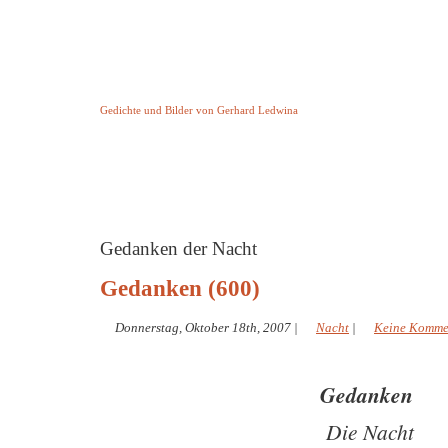
Keine Geschichte aber Gedichte
Gedichte und Bilder von Gerhard Ledwina
Startseite
Helleborus Torquatus
Impressum
und andere
Gedanken der Nacht
Gedanken (600)
Donnerstag, Oktober 18th, 2007
|
Nacht
|
Keine Komme
Gedanken
Die Nacht