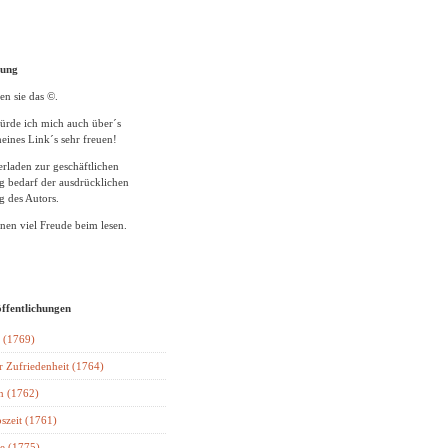
tung
en sie das ©.
ürde ich mich auch über´s
eines Link´s sehr freuen!
rladen zur geschäftlichen
 bedarf der ausdrücklichen
 des Autors.
en viel Freude beim lesen.
öffentlichungen
 (1769)
r Zufriedenheit (1764)
n (1762)
szeit (1761)
e (1775)