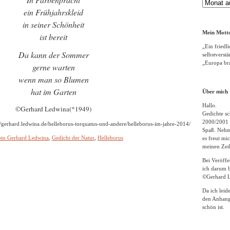
Gedichte
ein Frühjahrskleid
Archiv
in seiner Schönheit
Mein Motto
ist bereit
„Ein friedli
Da kann der Sommer
selbstverst
„Europa bra
gerne warten
wenn man so Blumen
hat im Garten
Über mich
Hallo.
©Gerhard Ledwina(*1949)
Gedichte sc
2000/2001 
://gerhard.ledwina.de/helleborus-torquatus-und-andere/helleborus-im-jahre-2014/
Spaß. Nehme
oto Gerhard Ledwina
,
Gedicht der Natur
,
Helleborus
es freut m
meinen Zeil
Bei Veröff
ich darum b
©Gerhard L
Da ich leid
den Anhang
schön ist.