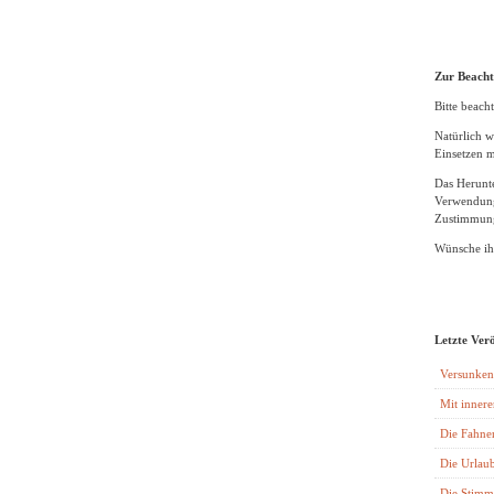
Zur Beach
Bitte beacht
Natürlich w
Einsetzen m
Das Herunte
Verwendung
Zustimmung
Wünsche ihn
Letzte Ver
Versunken
Mit innere
Die Fahne
Die Urlaub
Die Stimm