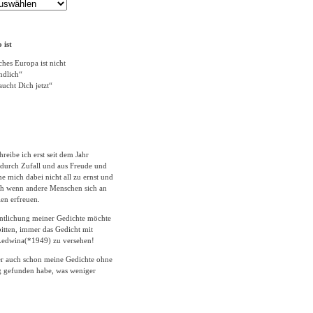
 ist
ches Europa ist nicht
ändlich“
ucht Dich jetzt“
hreibe ich erst seit dem Jahr
durch Zufall und aus Freude und
 mich dabei nicht all zu ernst und
ich wenn andere Menschen sich an
en erfreuen.
entlichung meiner Gedichte möchte
itten, immer das Gedicht mit
edwina(*1949) zu versehen!
er auch schon meine Gedichte ohne
 gefunden habe, was weniger