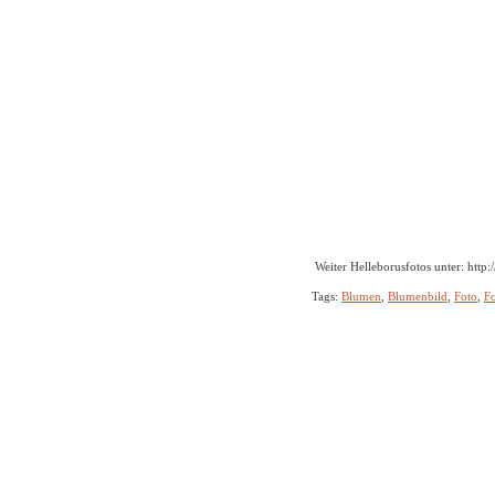
Weiter Helleborusfotos unter: http
Tags:
Blumen
,
Blumenbild
,
Foto
,
F