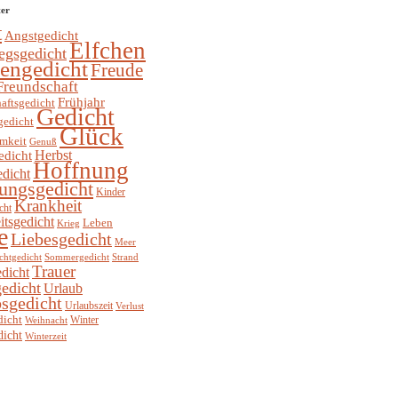
ter
t
Angstgedicht
Elfchen
egsgedicht
hengedicht
Freude
Freundschaft
Frühjahr
aftsgedicht
Gedicht
gedicht
Glück
mkeit
Genuß
Herbst
edicht
Hoffnung
edicht
ungsgedicht
Kinder
Krankheit
cht
itsgedicht
Leben
Krieg
e
Liebesgedicht
Meer
chtgedicht
Sommergedicht
Strand
Trauer
dicht
edicht
Urlaub
sgedicht
Urlaubszeit
Verlust
dicht
Winter
Weihnacht
dicht
Winterzeit