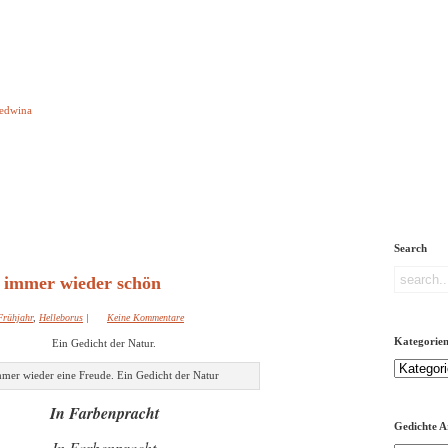
e aber Gedichte
Ledwina
orquatus
Impressum
Links
Referenz
Über mich
ere
Search
 immer wieder schön
Frühjahr
,
Helleborus
|
Keine Kommentare
Kategorie
Ein Gedicht der Natur.
Kategorien
mer wieder eine Freude. Ein Gedicht der Natur
In Farbenpracht
Gedichte A
In Farbenpracht