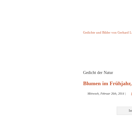
Keine Geschicht
Gedichte und Bilder von Gerhard 
Startseite
Helleborus T
und and
Gedicht der Natur
Blumen im Frühjahr,
Mittwoch, Februar 26th, 2014
|
Im