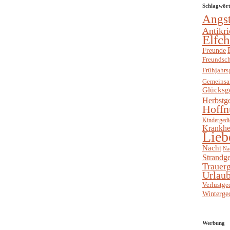
Schlagwör
Angs
Antikri
Elfc
Freunde
Freundsch
Frühjahrs
Gemeinsa
Glücksg
Herbstg
Hoffn
Kindergedi
Krankhe
Lieb
Nacht
Na
Strandge
Trauerg
Urlaub
Verlustge
Winterge
Werbung