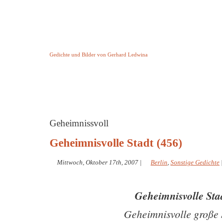
Keine Geschichte aber Gedichte
Gedichte und Bilder von Gerhard Ledwina
Startseite
Helleborus Torquatus
Impressum
und andere
Geheimnissvoll
Geheimnisvolle Stadt (456)
Mittwoch, Oktober 17th, 2007
|
Berlin
,
Sonstige Gedichte
Geheimnisvolle St
Geheimnisvolle große 