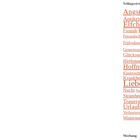
Schlagwör
Angs
Antikri
Elfc
Freunde
Freundsch
Frühjahrs
Gemeinsa
Glücksg
Herbstg
Hoffn
Kindergedi
Krankhe
Lieb
Nacht
Na
Strandge
Trauerg
Urlaub
Verlustge
Winterge
Werbung