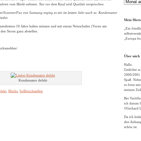
Gedichte
 Jahren vom Markt nehmen. Nur vor dem Kauf wird Qualität versprochen.
Archiv
er/Scanner/Fax von Samsung erging es mir im letzten Jahr auch so. Kondensator
ieder.
Mein Motto
mindestens 10 Jahre halten müssen und mit einem Netzschalter (Vorne am
„Ein friedli
 den Strom ganz abstellen.
selbstverst
„Europa bra
urksmelden/
Über mich
Hallo.
Gedichte sc
2000/2001 
Spaß. Nehme
Kondensator defekt
es freut m
meinen Zeil
fekt
,
Murks
,
Sollbruchstellen
Bei Veröff
ich darum b
©Gerhard L
Da ich leid
den Anhang
schön ist.