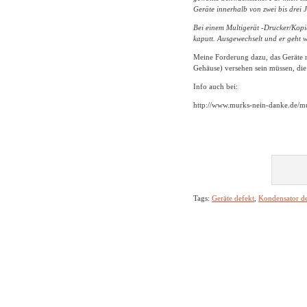
Geräte innerhalb von zwei bis drei
Bei einem Multigerät -Drucker/Kopi
kaputt. Ausgewechselt und er geht w
Meine Forderung dazu, das Geräte 
Gehäuse) versehen sein müssen, die
Info auch bei:
http://www.murks-nein-danke.de/m
Tags:
Geräte defekt
,
Kondensator de