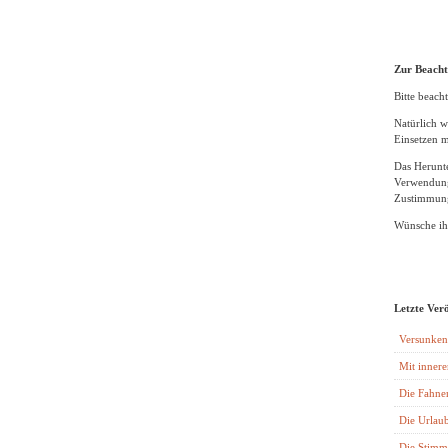
Zur Beach
Bitte beacht
Natürlich w
Einsetzen m
Das Herunte
Verwendung
Zustimmung
Wünsche ihn
Letzte Ver
Versunken
Mit innere
Die Fahne
Die Urlaub
Die Stimm