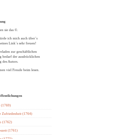
tung
en sie das ©.
ürde ich mich auch über´s
eines Link´s sehr freuen!
rladen zur geschäftlichen
 bedarf der ausdrücklichen
 des Autors.
en viel Freude beim lesen.
öffentlichungen
 (1769)
r Zufriedenheit (1764)
n (1762)
szeit (1761)
e (1775)