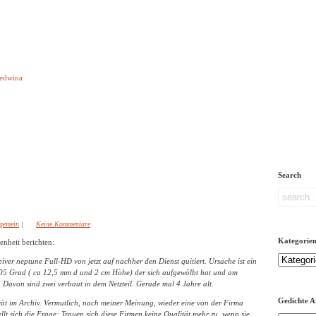
e aber Gedichte
Ledwina
orquatus
Impressum
Links
Referenz
Über mich
ere
Search
lgemein
|
Keine Kommentare
Kategorie
nheit berichten:
Kategorien
iver neptune Full-HD von jetzt auf nachher den Dienst quitiert. Ursache ist ein
5 Grad ( ca 12,5 mm d und 2 cm Höhe) der sich aufgewölbt hat und am
Davon sind zwei verbaut in dem Netzteil. Gerade mal 4 Jahre alt.
Gedichte A
rät im Archiv. Vermutlich, nach meiner Meinung, wieder eine von der Firma
llt sich die Frage: Trauen sich diese Firmen keine Qualität mehr zu, wenn sie