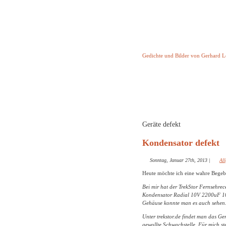
Keine Geschicht
Gedichte und Bilder von Gerhard 
Startseite
Helleborus T
und and
Geräte defekt
Kondensator defekt
Sonntag, Januar 27th, 2013
|
Al
Heute möchte ich eine wahre Begebe
Bei mir hat der TrekStor Fernsehrece
Kondensator Radial 10V 2200uF 10
Gehäuse konnte man es auch sehen. 
Unter trekstor.de findet man das Ge
gewollte Schwachstelle. Für mich ste