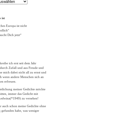
 ist
ches Europa ist nicht
ändlich“
ucht Dich jetzt“
hreibe ich erst seit dem Jahr
durch Zufall und aus Freude und
 mich dabei nicht all zu ernst und
ich wenn andere Menschen sich an
en erfreuen.
entlichung meiner Gedichte möchte
itten, immer das Gedicht mit
edwina(*1949) zu versehen!
er auch schon meine Gedichte ohne
 gefunden habe, was weniger