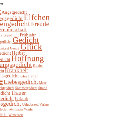
ter
t
Angstgedicht
Elfchen
egsgedicht
hengedicht
Freude
Freundschaft
Frühjahr
aftsgedicht
Gedicht
gedicht
Glück
mkeit
Genuß
Herbst
edicht
Hoffnung
edicht
ungsgedicht
Kinder
Krankheit
cht
itsgedicht
Leben
Krieg
e
Liebesgedicht
Meer
chtgedicht
Sommergedicht
Strand
Trauer
dicht
edicht
Urlaub
sgedicht
Urlaubszeit
Verlust
dicht
Winter
Weihnacht
dicht
Winterzeit