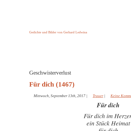
Keine Geschichte aber Gedichte
Gedichte und Bilder von Gerhard Ledwina
Startseite
Helleborus Torquatus
Impressum
und andere
Geschwisterverlust
Für dich (1467)
Mittwoch, September 13th, 2017
|
Trauer
|
Keine Komm
Für dich
Für dich im Herze
ein Stück Heimat
für dich