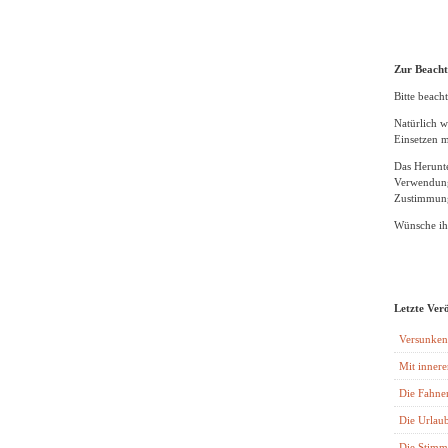
Zur Beach
Bitte beacht
Natürlich w
Einsetzen m
Das Herunte
Verwendung
Zustimmung
Wünsche ihn
Letzte Ver
Versunken
Mit innere
Die Fahne
Die Urlaub
Die Stimm