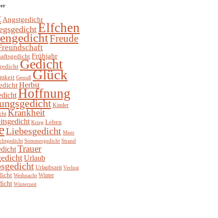
ter
t
Angstgedicht
Elfchen
egsgedicht
hengedicht
Freude
Freundschaft
Frühjahr
aftsgedicht
Gedicht
gedicht
Glück
mkeit
Genuß
Herbst
edicht
Hoffnung
edicht
ungsgedicht
Kinder
Krankheit
cht
itsgedicht
Leben
Krieg
e
Liebesgedicht
Meer
chtgedicht
Sommergedicht
Strand
Trauer
dicht
edicht
Urlaub
sgedicht
Urlaubszeit
Verlust
dicht
Winter
Weihnacht
dicht
Winterzeit