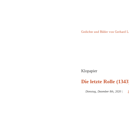
Keine Geschicht
Gedichte und Bilder von Gerhard 
Startseite
Helleborus T
und and
Klopapier
Die letzte Rolle (1343
Dienstag, Dezember 8th, 2020
|