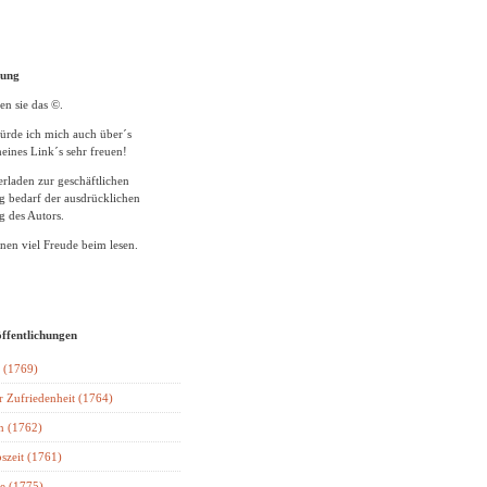
tung
en sie das ©.
ürde ich mich auch über´s
eines Link´s sehr freuen!
rladen zur geschäftlichen
 bedarf der ausdrücklichen
 des Autors.
en viel Freude beim lesen.
öffentlichungen
 (1769)
r Zufriedenheit (1764)
n (1762)
szeit (1761)
e (1775)