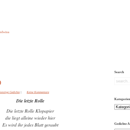
e aber Gedichte
Ledwina
orquatus
Impressum
Links
Referenz
Über mich
ere
Search
)
Sonstige Gedichte
|
Keine Kommentare
Kategorie
Die letzte Rolle
Kategorien
Die letzte Rolle Klopapier
die liegt alleine wieder hier
Es wird ihr jedes Blatt geraubt
Gedichte A