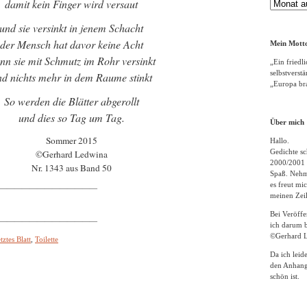
damit kein Finger wird versaut
Gedichte
Archiv
und sie versinkt in jenem Schacht
der Mensch hat davor keine Acht
Mein Motto
nn sie mit Schmutz im Rohr versinkt
„Ein friedli
selbstverst
d nichts mehr in dem Raume stinkt
„Europa bra
So werden die Blätter abgerollt
und dies so Tag um Tag.
Über mich
Sommer 2015
Hallo.
Gedichte sc
©Gerhard Ledwina
2000/2001 
Nr. 1343 aus Band 50
Spaß. Nehme
es freut m
—————————————
meinen Zeil
Bei Veröff
—————————————
ich darum b
©Gerhard L
etztes Blatt
,
Toilette
Da ich leid
den Anhang
schön ist.