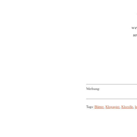
we
un
———————————————
Werbung:
———————————————
Tags:
Blätter
,
Klopapier
,
Klorolle
,
l