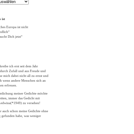
 ist
ches Europa ist nicht
ändlich“
ucht Dich jetzt“
hreibe ich erst seit dem Jahr
durch Zufall und aus Freude und
 mich dabei nicht all zu ernst und
ich wenn andere Menschen sich an
en erfreuen.
entlichung meiner Gedichte möchte
itten, immer das Gedicht mit
edwina(*1949) zu versehen!
er auch schon meine Gedichte ohne
 gefunden habe, was weniger