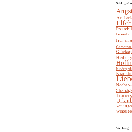
Schlagwör
Angs
Antikri
Elfc
Freunde
Freundsch
Frühjahrs
Gemeinsa
Glücksg
Herbstg
Hoffn
Kindergedi
Krankhe
Lieb
Nacht
Na
Strandge
Trauerg
Urlaub
Verlustge
Winterge
Werbung