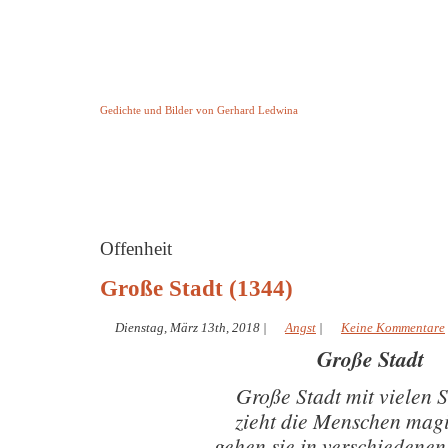
Keine Geschichte aber Gedichte
Gedichte und Bilder von Gerhard Ledwina
Startseite
Helleborus Torquatus
Impressum
und andere
Offenheit
Große Stadt (1344)
Dienstag, März 13th, 2018
|
Angst
|
Keine Kommentare
Große Stadt
Große Stadt mit vielen 
zieht die Menschen mag
gehen sie in verschiedenen