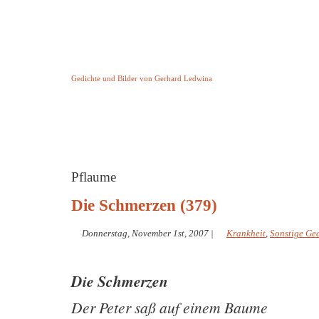
Keine Geschichte aber Gedichte
Gedichte und Bilder von Gerhard Ledwina
Startseite
Helleborus Torquatus
Impressum
und andere
Pflaume
Die Schmerzen (379)
Donnerstag, November 1st, 2007
|
Krankheit
,
Sonstige Ge
Die Schmerzen
Der Peter saß auf einem Baume