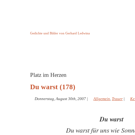
Keine Geschichte aber Gedichte
Gedichte und Bilder von Gerhard Ledwina
Startseite
Helleborus Torquatus
Impressum
und andere
Platz im Herzen
Du warst (178)
Donnerstag, August 30th, 2007
|
Allgemein
,
Trauer
|
Ke
Du warst
Du warst für uns wie Son