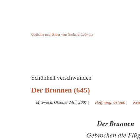
Keine Geschichte aber Gedichte
Gedichte und Bilder von Gerhard Ledwina
Startseite
Helleborus Torquatus
Impressum
und andere
Schönheit verschwunden
Der Brunnen (645)
Mittwoch, Oktober 24th, 2007
|
Hoffnung
,
Urlaub
|
Kei
Der Brunnen
Gebrochen die Flüg