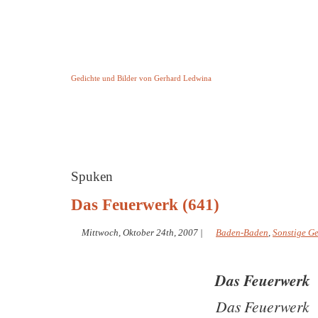
Keine Geschichte aber Gedichte
Gedichte und Bilder von Gerhard Ledwina
Startseite
Helleborus Torquatus
Impressum
und andere
Spuken
Das Feuerwerk (641)
Mittwoch, Oktober 24th, 2007
|
Baden-Baden
,
Sonstige G
Das Feuerwerk
Das Feuerwerk