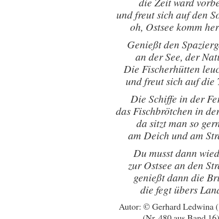
die Zeit ward vorbe
und freut sich auf den 
oh, Ostsee komm her
Genießt den Spazier
an der See, der Nat
Die Fischerhütten leu
und freut sich auf die
Die Schiffe in der Fe
das Fischbrötchen in d
da sitzt man so ger
am Deich und am St
Du musst dann wied
zur Ostsee an den St
genießt dann die Br
die fegt übers Lan
Autor: © Gerhard Ledwina 
(Nr. 480 aus Band 16