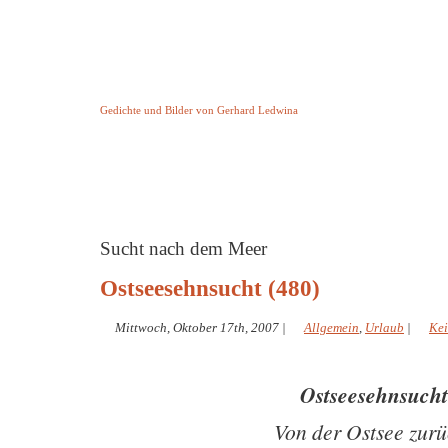
Keine Geschichte aber Gedichte
Gedichte und Bilder von Gerhard Ledwina
Startseite
Helleborus Torquatus
Impressum
und andere
Sucht nach dem Meer
Ostseesehnsucht (480)
Mittwoch, Oktober 17th, 2007
|
Allgemein
,
Urlaub
|
Ke
Ostseesehnsucht
Von der Ostsee zurü