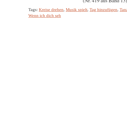
(Nr. 419 aus Band 13
Tags:
Kreise drehen
,
Musik spielt
,
Tag hinzufügen
,
Tan
Wenn ich dich seh