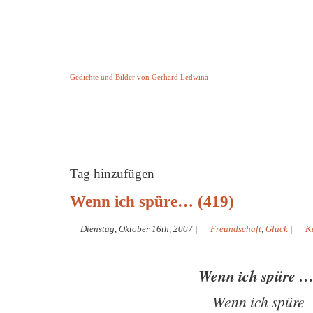
Keine Geschichte aber Gedichte
Gedichte und Bilder von Gerhard Ledwina
Startseite
Helleborus Torquatus
Impressum
und andere
Tag hinzufügen
Wenn ich spüre… (419)
Dienstag, Oktober 16th, 2007
|
Freundschaft
,
Glück
|
K
Wenn ich spüre 
Wenn ich spüre