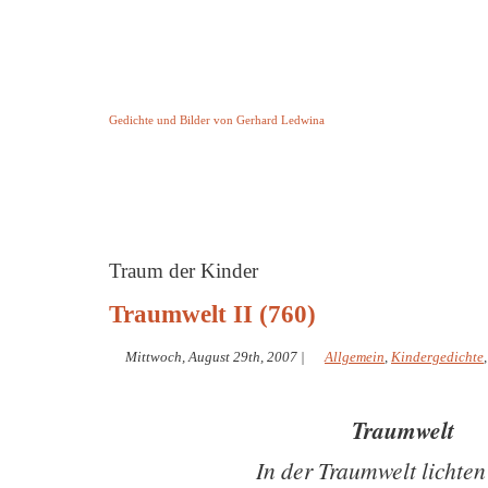
Keine Geschichte aber Gedichte
Gedichte und Bilder von Gerhard Ledwina
Startseite
Helleborus Torquatus
Impressum
und andere
Traum der Kinder
Traumwelt II (760)
Mittwoch, August 29th, 2007
|
Allgemein
,
Kindergedichte
Traumwelt
In der Traumwelt lichten