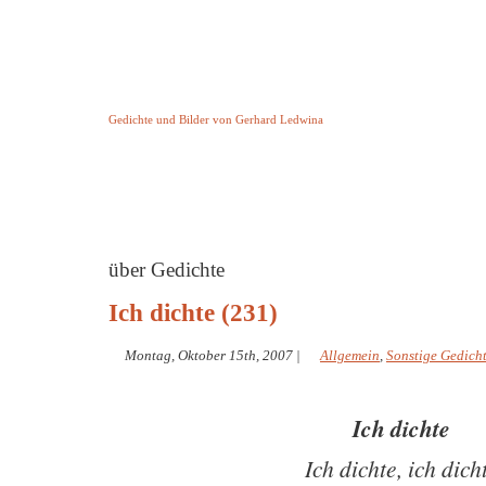
Keine Geschichte aber Gedichte
Gedichte und Bilder von Gerhard Ledwina
Startseite
Helleborus Torquatus
Impressum
und andere
über Gedichte
Ich dichte (231)
Montag, Oktober 15th, 2007
|
Allgemein
,
Sonstige Gedich
Ich dichte
Ich dichte, ich dich