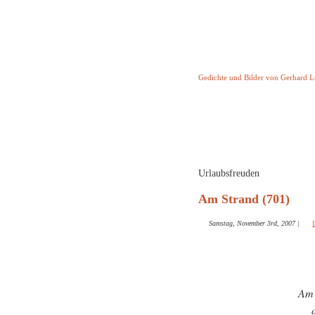
Keine Geschicht
Gedichte und Bilder von Gerhard 
Startseite
Helleborus T
und and
Urlaubsfreuden
Am Strand (701)
Samstag, November 3rd, 2007
|
Am 