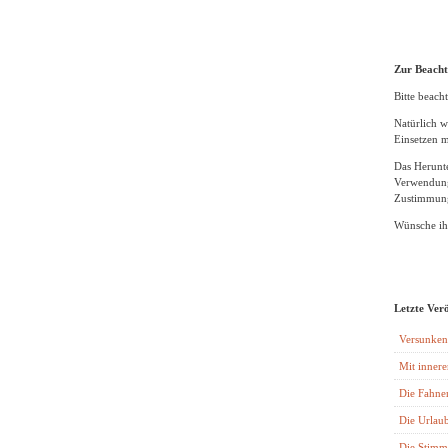
Zur Beach
Bitte beacht
Natürlich w
Einsetzen m
Das Herunte
Verwendung
Zustimmung
Wünsche ihn
Letzte Ver
Versunken
Mit innere
Die Fahne
Die Urlaub
Die Stimm