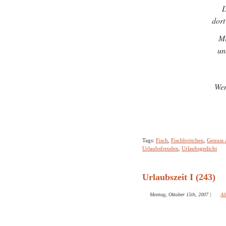
D
dort
Mi
un
Wen
Tags:
Fisch
,
Fischbrötchen
,
Genuss 
Urlaubsfreuden
,
Urlaubsgedicht
Urlaubszeit I (243)
Montag, Oktober 15th, 2007
|
Al