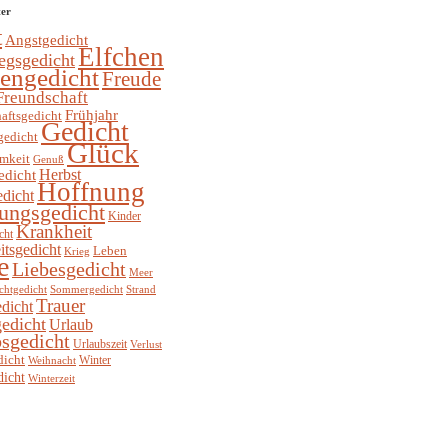
ter
t
Angstgedicht
Elfchen
egsgedicht
hengedicht
Freude
Freundschaft
Frühjahr
aftsgedicht
Gedicht
gedicht
Glück
mkeit
Genuß
Herbst
edicht
Hoffnung
edicht
ungsgedicht
Kinder
Krankheit
cht
itsgedicht
Leben
Krieg
e
Liebesgedicht
Meer
chtgedicht
Sommergedicht
Strand
Trauer
dicht
edicht
Urlaub
sgedicht
Urlaubszeit
Verlust
dicht
Winter
Weihnacht
dicht
Winterzeit