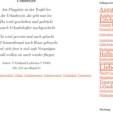
Urlaubszeit
Schlagwör
Angs
Am Flugplatz ist der Teufel los
die Urlaubszeit, die geht nun los
Antikri
Elfc
Da wird geschoben und gedrückt
Freunde
anch Urlaubskoffer nachgeschickt
Freundsch
Frühjahrs
Da wird geweint und auch gelacht
Gemeinsa
d Sonnenbrand nach Haus gebracht
Glücksg
nd viele freu´n sich aufs Vergnügen
Herbstg
Hoffn
ald wollen sie auch wieder fliegen
Kindergedi
Autor: © Gerhard Ledwina (*1949)
Krankhe
Lieb
(Nr. 243 aus Band 6)
Nacht
Na
latzgedicht
,
Urlaub
,
Urlaubsfreuden
,
Urlaubsgedicht
,
Urlaubsleid
,
Urlaubszeit
,
Strandge
Trauerg
Urlaub
Verlustge
Winterge
Werbung