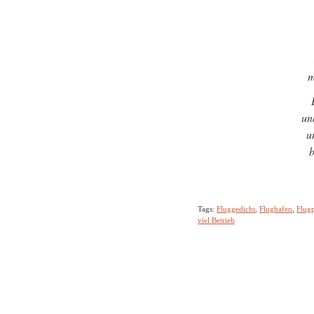
m
un
u
b
Tags:
Fluggedicht
,
Flughafen
,
Flugp
viel Betrieb