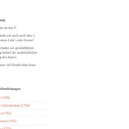
tung
en sie das ©.
ürde ich mich auch über´s
eines Link´s sehr freuen!
rladen zur geschäftlichen
 bedarf der ausdrücklichen
 des Autors.
en viel Freude beim lesen.
öffentlichungen
 (1769)
r Zufriedenheit (1764)
n (1762)
szeit (1761)
e (1775)