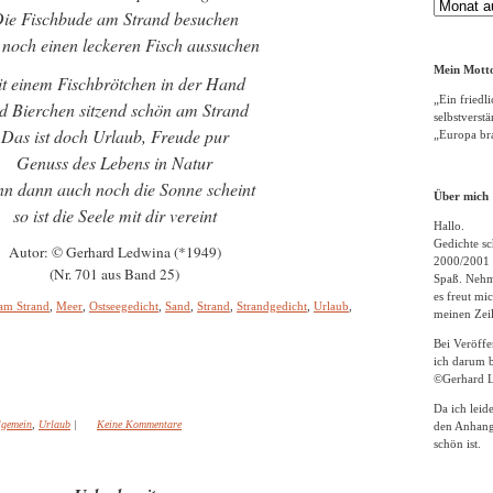
Gedichte
ie Fischbude am Strand besuchen
Archiv
 noch einen leckeren Fisch aussuchen
Mein Motto
t einem Fischbrötchen in der Hand
„Ein friedli
d Bierchen sitzend schön am Strand
selbstverst
Das ist doch Urlaub, Freude pur
„Europa bra
Genuss des Lebens in Natur
n dann auch noch die Sonne scheint
Über mich
so ist die Seele mit dir vereint
Hallo.
Gedichte sc
Autor: © Gerhard Ledwina (*1949)
2000/2001 
(Nr. 701 aus Band 25)
Spaß. Nehme
es freut m
am Strand
,
Meer
,
Ostseegedicht
,
Sand
,
Strand
,
Strandgedicht
,
Urlaub
,
meinen Zeil
Bei Veröff
ich darum b
©Gerhard L
Da ich leid
lgemein
,
Urlaub
|
Keine Kommentare
den Anhang
schön ist.