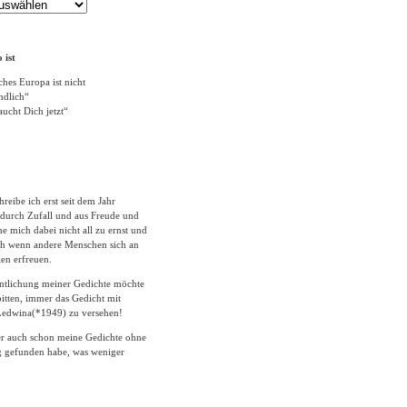
 ist
ches Europa ist nicht
ändlich“
ucht Dich jetzt“
hreibe ich erst seit dem Jahr
durch Zufall und aus Freude und
 mich dabei nicht all zu ernst und
ich wenn andere Menschen sich an
en erfreuen.
entlichung meiner Gedichte möchte
itten, immer das Gedicht mit
edwina(*1949) zu versehen!
er auch schon meine Gedichte ohne
 gefunden habe, was weniger