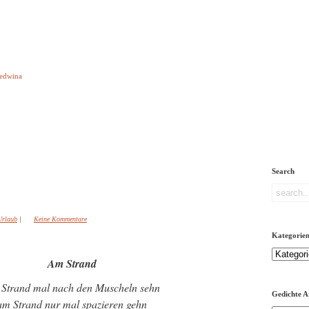
e aber Gedichte
Ledwina
orquatus
Impressum
Links
Referenz
Über mich
ere
Search
Urlaub
|
Keine Kommentare
Kategorie
Kategorien
Am Strand
Strand mal nach den Muscheln sehn
Gedichte A
am Strand nur mal spazieren gehn