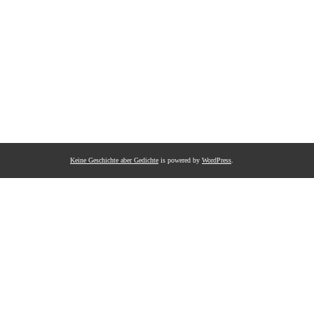
Keine Geschichte aber Gedichte
is powered by
WordPress
.