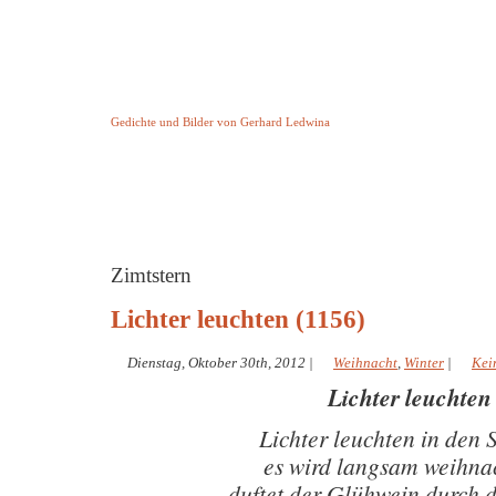
Keine Geschichte aber Gedichte
Gedichte und Bilder von Gerhard Ledwina
Startseite
Helleborus Torquatus
Impressum
und andere
Zimtstern
Lichter leuchten (1156)
Dienstag, Oktober 30th, 2012
|
Weihnacht
,
Winter
|
Kei
Lichter leuchten
Lichter leuchten in den 
es wird langsam weihnac
duftet der Glühwein durch 