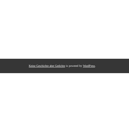
Keine Geschichte aber Gedichte
is powered by
WordPress
.