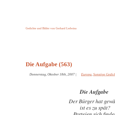
Keine Geschichte aber Gedichte
Gedichte und Bilder von Gerhard Ledwina
Startseite
Helleborus Torquatus
Impressum
und andere
Die Aufgabe (563)
Donnerstag, Oktober 18th, 2007
|
Europa
,
Sonstige Gedic
Die Aufgabe
Der Bürger hat gewä
ist es zu spät?
Parteien sich finde