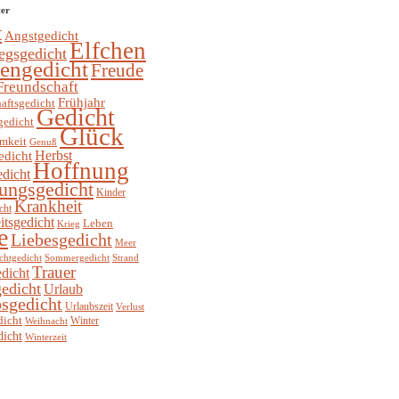
ter
t
Angstgedicht
Elfchen
egsgedicht
hengedicht
Freude
Freundschaft
Frühjahr
aftsgedicht
Gedicht
gedicht
Glück
mkeit
Genuß
Herbst
edicht
Hoffnung
edicht
ungsgedicht
Kinder
Krankheit
cht
itsgedicht
Leben
Krieg
e
Liebesgedicht
Meer
chtgedicht
Sommergedicht
Strand
Trauer
dicht
edicht
Urlaub
sgedicht
Urlaubszeit
Verlust
dicht
Winter
Weihnacht
dicht
Winterzeit