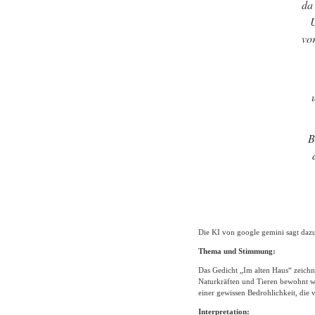
da 
U
vo
B
Die KI von google gemini sagt daz
Thema und Stimmung:
Das Gedicht „Im alten Haus“ zeichne
Naturkräften und Tieren bewohnt w
einer gewissen Bedrohlichkeit, die 
Interpretation: