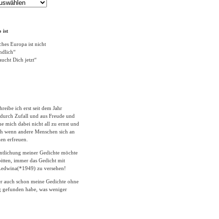
 ist
ches Europa ist nicht
ändlich“
ucht Dich jetzt“
hreibe ich erst seit dem Jahr
durch Zufall und aus Freude und
 mich dabei nicht all zu ernst und
ich wenn andere Menschen sich an
en erfreuen.
entlichung meiner Gedichte möchte
itten, immer das Gedicht mit
edwina(*1949) zu versehen!
er auch schon meine Gedichte ohne
 gefunden habe, was weniger