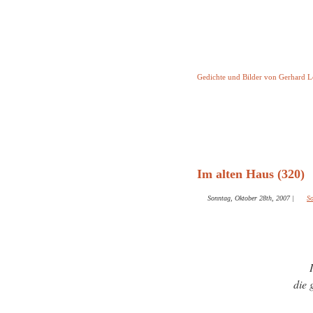
Keine Geschicht
Gedichte und Bilder von Gerhard 
Startseite
Helleborus T
und and
Im alten Haus (320)
Sonntag, Oktober 28th, 2007
|
So
die