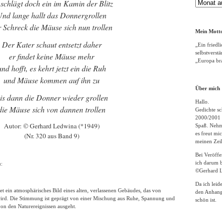
schlägt doch ein im Kamin der Blitz
Gedichte
Archiv
nd lange hallt das Donnergrollen
r Schreck die Mäuse sich nun trollen
Mein Motto
Der Kater schaut entsetzt daher
„Ein friedli
selbstverst
er findet keine Mäuse mehr
„Europa bra
und hofft, es kehrt jetzt ein die Ruh
und Mäuse kommen auf ihn zu
Über mich
is dann die Donner wieder grollen
Hallo.
die Mäuse sich von dannen trollen
Gedichte sc
2000/2001 
Autor: © Gerhard Ledwina (*1949)
Spaß. Nehme
es freut m
(Nr. 320 aus Band 9)
meinen Zeil
Bei Veröff
ich darum b
u:
©Gerhard L
Da ich leid
t ein atmosphärisches Bild eines alten, verlassenen Gebäudes, das von
den Anhang
ird. Die Stimmung ist geprägt von einer Mischung aus Ruhe, Spannung und
schön ist.
von den Naturereignissen ausgeht.