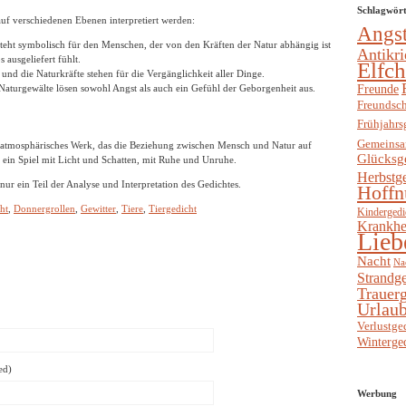
Schlagwör
uf verschiedenen Ebenen interpretiert werden:
Angs
teht symbolisch für den Menschen, der von den Kräften der Natur abhängig ist
Antikri
 ausgeliefert fühlt.
Elfc
und die Naturkräfte stehen für die Vergänglichkeit aller Dinge.
Freunde
Naturgewälte lösen sowohl Angst als auch ein Gefühl der Geborgenheit aus.
Freundsch
Frühjahrs
Gemeinsa
n atmosphärisches Werk, das die Beziehung zwischen Mensch und Natur auf
Glücksg
st ein Spiel mit Licht und Schatten, mit Ruhe und Unruhe.
Herbstg
nur ein Teil der Analyse und Interpretation des Gedichtes.
Hoffn
ht
,
Donnergrollen
,
Gewitter
,
Tiere
,
Tiergedicht
Kindergedi
Krankhe
Lieb
Nacht
Na
Strandge
Trauerg
Urlaub
Verlustge
Winterge
ed)
Werbung