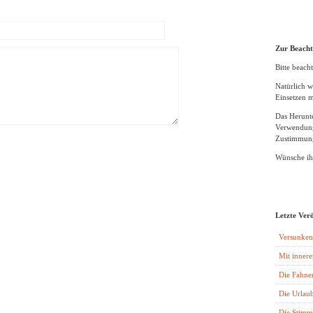
Zur Beach
Bitte beacht
Natürlich w
Einsetzen m
Das Herunte
Verwendung
Zustimmung
Wünsche ihn
Letzte Ver
Versunken
Mit innere
Die Fahne
Die Urlaub
Die Stimm