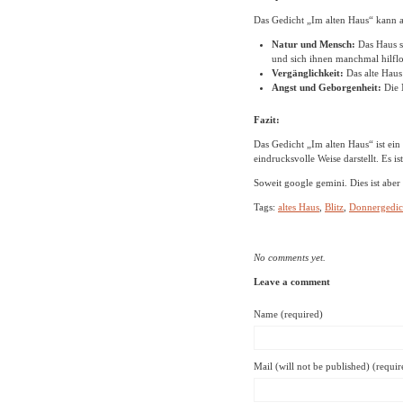
Das Gedicht „Im alten Haus“ kann a
Natur und Mensch:
Das Haus s
und sich ihnen manchmal hilflos
Vergänglichkeit:
Das alte Haus 
Angst und Geborgenheit:
Die 
Fazit:
Das Gedicht „Im alten Haus“ ist ei
eindrucksvolle Weise darstellt. Es i
Soweit google gemini. Dies ist aber 
Tags:
altes Haus
,
Blitz
,
Donnergedic
No comments yet.
Leave a comment
Name (required)
Mail (will not be published) (requir