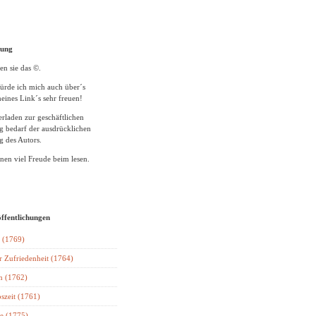
tung
en sie das ©.
ürde ich mich auch über´s
eines Link´s sehr freuen!
rladen zur geschäftlichen
 bedarf der ausdrücklichen
 des Autors.
en viel Freude beim lesen.
öffentlichungen
 (1769)
r Zufriedenheit (1764)
n (1762)
szeit (1761)
e (1775)