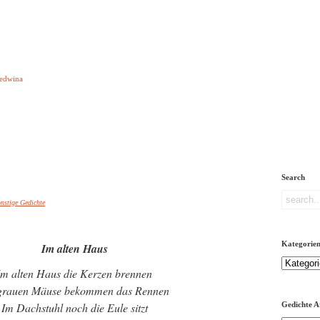
e aber Gedichte
Ledwina
orquatus
Impressum
Links
Referenz
Über mich
ere
Search
nstige Gedichte
Kategorie
Im alten Haus
Kategorien
Im alten Haus die Kerzen brennen
 grauen Mäuse bekommen das Rennen
Im Dachstuhl noch die Eule sitzt
Gedichte A