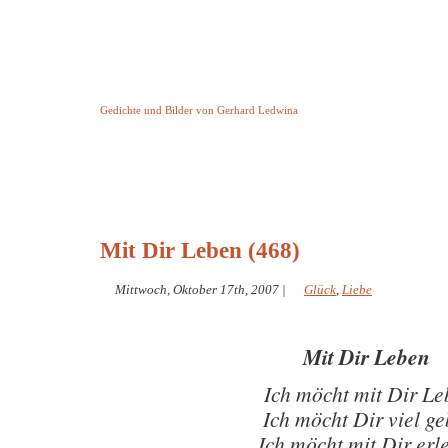
Keine Geschichte aber Gedichte
Gedichte und Bilder von Gerhard Ledwina
Startseite
Helleborus Torquatus
Impressum
und andere
Mit Dir Leben (468)
Mittwoch, Oktober 17th, 2007
|
Glück
,
Liebe
Mit Dir Leben
Ich möcht mit Dir L
Ich möcht Dir viel g
Ich möcht mit Dir erl