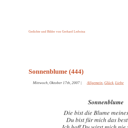
Keine Geschichte aber Gedichte
Gedichte und Bilder von Gerhard Ledwina
Startseite
Helleborus Torquatus
Impressum
und andere
Sonnenblume (444)
Mittwoch, Oktober 17th, 2007
|
Allgemein
,
Glück
,
Liebe
Sonnenblume
Die bist die Blume meine
Du bist für mich das best
Ich hoff Du wirst mich nie 