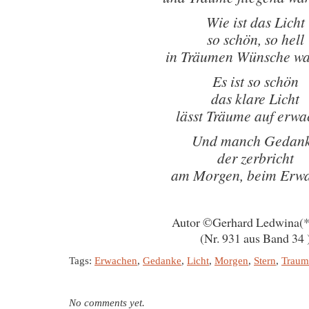
Wie ist das Licht
so schön, so hell
in Träumen Wünsche w
Es ist so schön
das klare Licht
lässt Träume auf erw
Und manch Gedan
der zerbricht
am Morgen, beim Erw
Autor ©Gerhard Ledwina(
(Nr. 931 aus Band 34 
Tags:
Erwachen
,
Gedanke
,
Licht
,
Morgen
,
Stern
,
Traum
No comments yet.