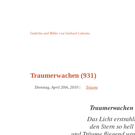
Keine Geschichte aber Gedichte
Gedichte und Bilder von Gerhard Ledwina
Startseite
Helleborus Torquatus
Impressum
und andere
Traumerwachen (931)
Dienstag, April 20th, 2010
|
Träume
Traumerwachen
Das Licht erstrahl
den Stern so hell
und Träume fliegend wa