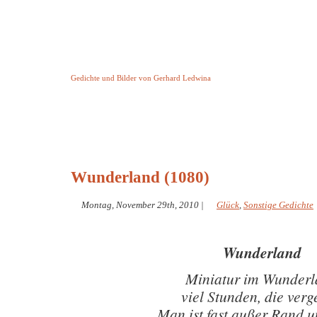
Keine Geschichte aber Gedichte
Gedichte und Bilder von Gerhard Ledwina
Startseite
Helleborus Torquatus
Impressum
und andere
Wunderland (1080)
Montag, November 29th, 2010
|
Glück
,
Sonstige Gedichte
Wunderland
Miniatur im Wunder
viel Stunden, die ver
Man ist fast außer Rand 