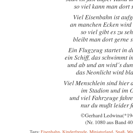
so viel kann man dort 
Viel Eisenbahn ist auf
an manchen Ecken wird 
so viel gibt es zu se
bleibt man dort gerne 
Ein Flugzeug startet in 
ein Schiff, das schwimmt 
und ab und an wird´s dun
das Neonlicht wird bl
Viel Menschlein sind hier 
im Stadion und im 
und viel Fahrzeuge fahr
nur du mußt leider f
©Gerhard Ledwina(*19
(Nr. 1080 aus Band 40
Tags:
Eisenbahn
,
Kinderfreude
,
Miniaturland
,
Spaß
,
Wu