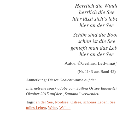
Herrlich die Wind
herrlich die See
hier lässt sich´s leb
hier an der See
Schön sind die Boo
schön ist die See
genießt man das Le
hier an der See
Autor: ©Gerhard Ledwina(
(Nr. 1143 aus Band 42)
Anmerkung:
Dieses Gedicht wurde auf der
Internetseite spark adobe com Sailing Ostsee Rügen-Hid
Oktober 2015 auf der „Santana“ verwendet.
Tags:
an der See
,
Nordsee
,
Ostsee
,
schönes Leben
,
See
tolles Leben
,
Weite
,
Wellen