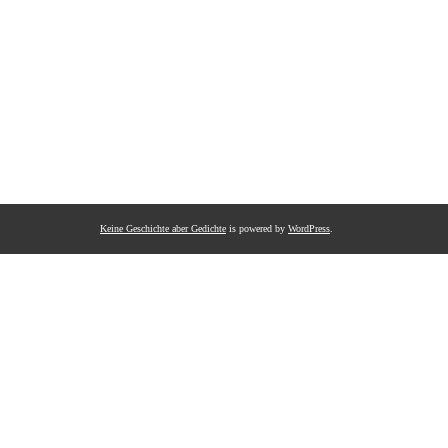
Keine Geschichte aber Gedichte
is powered by
WordPress
.