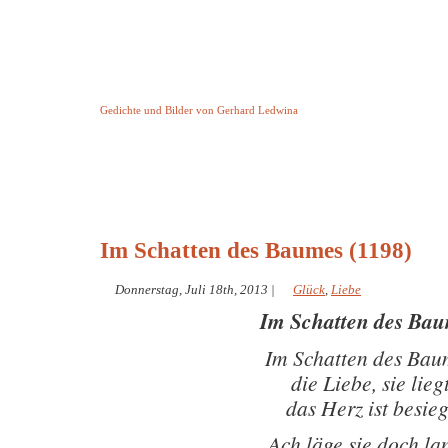
Keine Geschichte aber Gedichte
Gedichte und Bilder von Gerhard Ledwina
Startseite
Helleborus Torquatus
Impressum
und andere
Im Schatten des Baumes (1198)
Donnerstag, Juli 18th, 2013
|
Glück
,
Liebe
Im Schatten des Ba
Im Schatten des Bau
die Liebe, sie lieg
das Herz ist besieg
Ach läge sie doch la