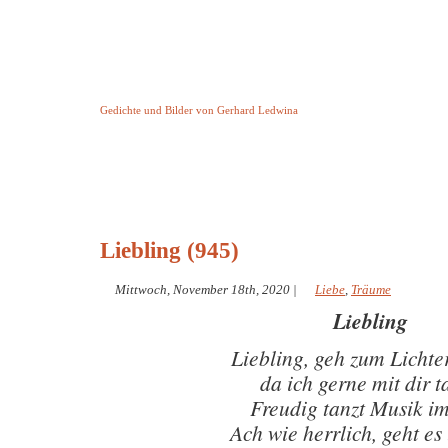
Keine Geschichte aber Gedichte
Gedichte und Bilder von Gerhard Ledwina
Startseite
Helleborus Torquatus
Impressum
und andere
Liebling (945)
Mittwoch, November 18th, 2020
|
Liebe
,
Träume
Liebling
Liebling, geh zum Lichte
da ich gerne mit dir t
Freudig tanzt Musik im
Ach wie herrlich, geht es