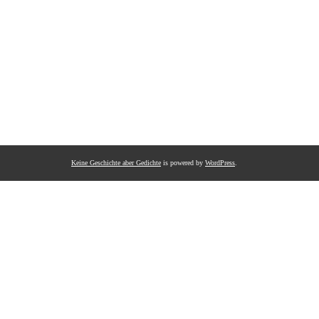
Keine Geschichte aber Gedichte
is powered by
WordPress
.