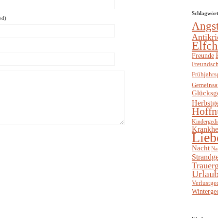
Schlagwör
ed)
Angs
Antikri
Elfc
Freunde
Freundsch
Frühjahrs
Gemeinsa
Glücksg
Herbstg
Hoffn
Kindergedi
Krankhe
Lieb
Nacht
Na
Strandge
Trauerg
Urlaub
Verlustge
Winterge