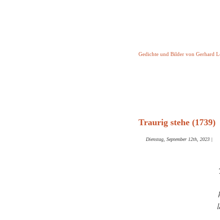
Keine Geschicht
Gedichte und Bilder von Gerhard 
Startseite
Helleborus T
und and
Traurig stehe (1739)
Dienstag, September 12th, 2023
|