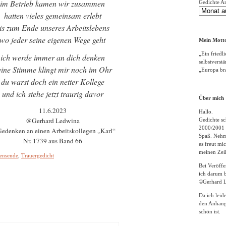
im Betrieb kamen wir zusammen
Gedichte A
hatten vieles gemeinsam erlebt
is zum Ende unseres Arbeitslebens
wo jeder seine eigenen Wege geht
Mein Motto
„Ein friedli
ich werde immer an dich denken
selbstverst
ine Stimme klingt mir noch im Ohr
„Europa bra
du warst doch ein netter Kollege
und ich stehe jetzt traurig davor
Über mich
11.6.2023
Hallo.
@Gerhard Ledwina
Gedichte sc
2000/2001 
Gedenken an einen Arbeitskollegen „Karl“
Spaß. Nehme
Nr. 1739 aus Band 66
es freut m
meinen Zeil
ensende
,
Trauergedicht
Bei Veröff
ich darum b
©Gerhard L
Da ich leid
den Anhang
schön ist.