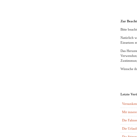
Zur Beach
Bitte beacht
Natürlich w
Einsetzen m
Das Herunte
Verwendung
Zustimmung
Wünsche ihn
Letzte Ver
Versunken
Mit innere
Die Fahne
Die Urlaub
Die Stimm