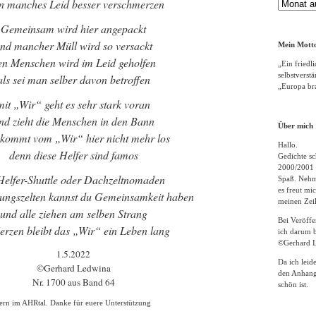
n manches Leid besser verschmerzen
Gedichte
Archiv
Gemeinsam wird hier angepackt
nd mancher Müll wird so versackt
Mein Motto
en Menschen wird im Leid geholfen
„Ein friedli
selbstverst
als sei man selber davon betroffen
„Europa bra
mit „Wir“ geht es sehr stark voran
nd zieht die Menschen in den Bann
Über mich
kommt vom „Wir“ hier nicht mehr los
Hallo.
denn diese Helfer sind famos
Gedichte sc
2000/2001 
Helfer-Shuttle oder Dachzeltnomaden
Spaß. Nehme
es freut m
gungszelten kannst du Gemeinsamkeit haben
meinen Zeil
und alle ziehen am selben Strang
Bei Veröff
erzen bleibt das „Wir“ ein Leben lang
ich darum b
©Gerhard L
1.5.2022
Da ich leid
©Gerhard Ledwina
den Anhang
Nr. 1700 aus Band 64
schön ist.
ern im AHRtal. Danke für euere Unterstützung