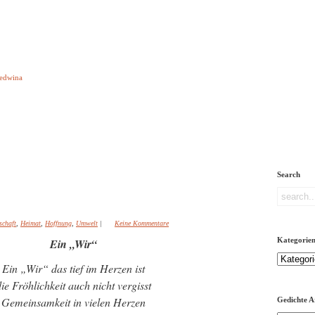
e aber Gedichte
Ledwina
orquatus
Impressum
Links
Referenz
Über mich
ere
Search
schaft
,
Heimat
,
Hoffnung
,
Umwelt
|
Keine Kommentare
Kategorie
Ein „Wir“
Kategorien
Ein „Wir“ das tief im Herzen ist
ie Fröhlichkeit auch nicht vergisst
Gemeinsamkeit in vielen Herzen
Gedichte A