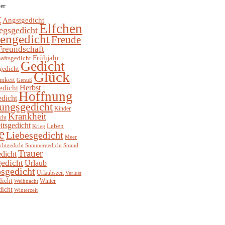
ter
t
Angstgedicht
Elfchen
egsgedicht
hengedicht
Freude
Freundschaft
Frühjahr
aftsgedicht
Gedicht
gedicht
Glück
mkeit
Genuß
Herbst
edicht
Hoffnung
edicht
ungsgedicht
Kinder
Krankheit
cht
itsgedicht
Leben
Krieg
e
Liebesgedicht
Meer
chtgedicht
Sommergedicht
Strand
Trauer
dicht
edicht
Urlaub
sgedicht
Urlaubszeit
Verlust
dicht
Winter
Weihnacht
dicht
Winterzeit