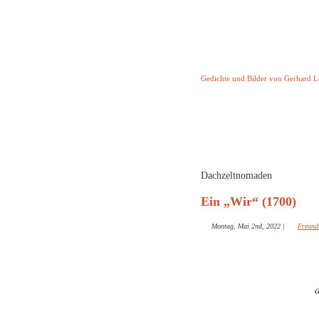
Keine Geschicht
Gedichte und Bilder von Gerhard 
Startseite
Helleborus T
und and
Dachzeltnomaden
Ein „Wir“ (1700)
Montag, Mai 2nd, 2022
|
Freund
d