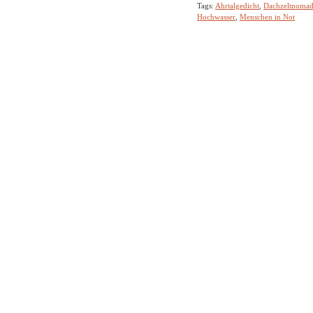
Tags:
Ahrtalgedicht
,
Dachzeltnoma
Hochwasser
,
Menschen in Not