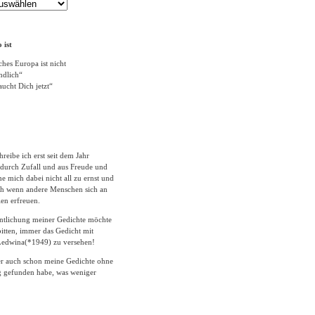
 ist
ches Europa ist nicht
ändlich“
ucht Dich jetzt“
hreibe ich erst seit dem Jahr
durch Zufall und aus Freude und
 mich dabei nicht all zu ernst und
ich wenn andere Menschen sich an
en erfreuen.
entlichung meiner Gedichte möchte
itten, immer das Gedicht mit
edwina(*1949) zu versehen!
er auch schon meine Gedichte ohne
 gefunden habe, was weniger