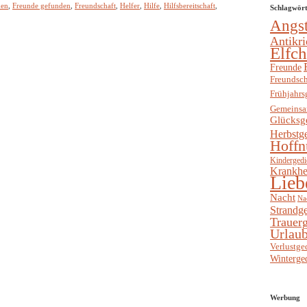
den
,
Freunde gefunden
,
Freundschaft
,
Helfer
,
Hilfe
,
Hilfsbereitschaft
,
Schlagwör
Angs
Antikri
Elfc
Freunde
Freundsch
Frühjahrs
Gemeinsa
Glücksg
Herbstg
Hoffn
Kindergedi
Krankhe
Lieb
Nacht
Na
Strandge
Trauerg
Urlaub
Verlustge
Winterge
Werbung