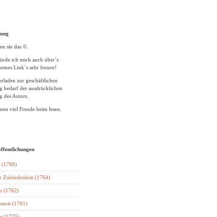
tung
en sie das ©.
ürde ich mich auch über´s
eines Link´s sehr freuen!
rladen zur geschäftlichen
 bedarf der ausdrücklichen
 des Autors.
en viel Freude beim lesen.
öffentlichungen
 (1769)
r Zufriedenheit (1764)
n (1762)
szeit (1761)
e (1775)