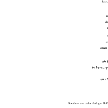
kan
u
d
u
man 
ob 
in Versor
im H
Gewidmet den vielen fleißigen Helf