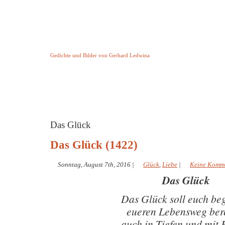
Keine Geschichte aber Gedichte
Gedichte und Bilder von Gerhard Ledwina
Startseite
Helleborus Torquatus
Impressum
und andere
Das Glück
Das Glück (1422)
Sonntag, August 7th, 2016
|
Glück
,
Liebe
|
Keine Komm
Das Glück
Das Glück soll euch beg
eueren Lebensweg ber
auch in Tiefen und mit