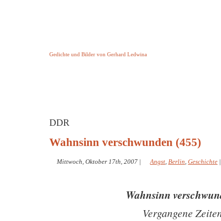
Keine Geschichte aber Gedichte
Gedichte und Bilder von Gerhard Ledwina
Startseite
Helleborus Torquatus
Impressum
und andere
DDR
Wahnsinn verschwunden (455)
Mittwoch, Oktober 17th, 2007
|
Angst
,
Berlin
,
Geschichte
Wahnsinn verschwu
Vergangene Zeite