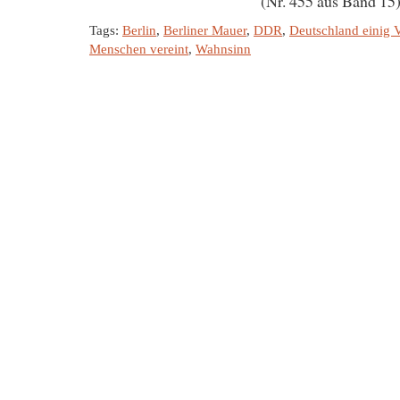
(Nr. 455 aus Band 15
Tags:
Berlin
,
Berliner Mauer
,
DDR
,
Deutschland einig V
Menschen vereint
,
Wahnsinn