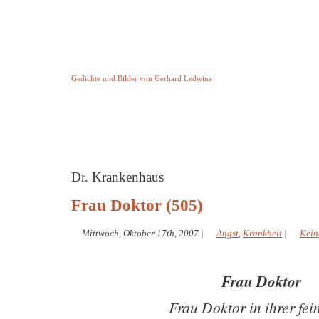
Keine Geschichte aber Gedichte
Gedichte und Bilder von Gerhard Ledwina
Startseite
Helleborus Torquatus
Impressum
und andere
Dr. Krankenhaus
Frau Doktor (505)
Mittwoch, Oktober 17th, 2007
|
Angst
,
Krankheit
|
Kein
Frau Doktor
Frau Doktor in ihrer fei