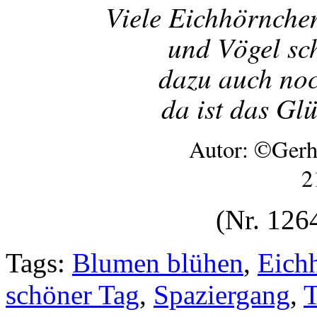
Viele Eichhörnche
und Vögel sc
dazu auch noc
da ist das Gl
Autor: ©Gerh
2
(Nr. 126
Tags:
Blumen blühen
,
Eich
schöner Tag
,
Spaziergang
,
T