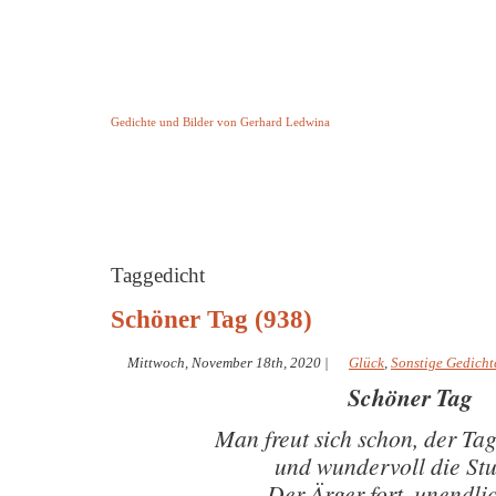
Keine Geschichte aber Gedichte
Gedichte und Bilder von Gerhard Ledwina
Startseite
Helleborus Torquatus
Impressum
und andere
Taggedicht
Schöner Tag (938)
Mittwoch, November 18th, 2020
|
Glück
,
Sonstige Gedicht
Schöner Tag
Man freut sich schon, der Ta
und wundervoll die St
Der Ärger fort, unendlic