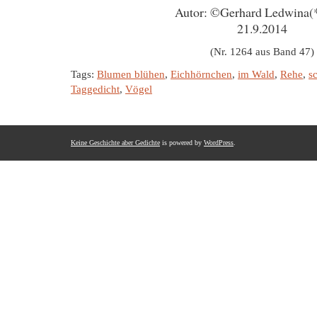
Autor: ©Gerhard Ledwina(
21.9.2014
(Nr. 1264 aus Band 47)
Tags:
Blumen blühen
,
Eichhörnchen
,
im Wald
,
Rehe
,
s
Taggedicht
,
Vögel
Keine Geschichte aber Gedichte
is powered by
WordPress
.