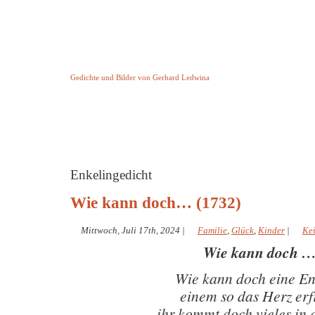
Keine Geschichte aber Gedichte
Gedichte und Bilder von Gerhard Ledwina
Startseite
Helleborus Torquatus
Impressum
und andere
Enkelingedicht
Wie kann doch… (1732)
Mittwoch, Juli 17th, 2024
|
Familie
,
Glück
,
Kinder
|
Ke
Wie kann doch 
Wie kann doch eine En
einem so das Herz erf
ihr kommt doch vieles in 