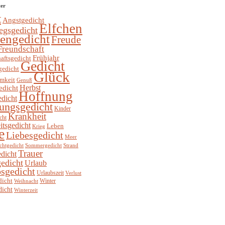
ter
t
Angstgedicht
Elfchen
egsgedicht
hengedicht
Freude
Freundschaft
Frühjahr
aftsgedicht
Gedicht
gedicht
Glück
mkeit
Genuß
Herbst
edicht
Hoffnung
edicht
ungsgedicht
Kinder
Krankheit
cht
itsgedicht
Leben
Krieg
e
Liebesgedicht
Meer
chtgedicht
Sommergedicht
Strand
Trauer
dicht
edicht
Urlaub
sgedicht
Urlaubszeit
Verlust
dicht
Winter
Weihnacht
dicht
Winterzeit