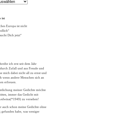
 ist
ches Europa ist nicht
ändlich“
ucht Dich jetzt“
hreibe ich erst seit dem Jahr
durch Zufall und aus Freude und
 mich dabei nicht all zu ernst und
ich wenn andere Menschen sich an
en erfreuen.
entlichung meiner Gedichte möchte
itten, immer das Gedicht mit
edwina(*1949) zu versehen!
er auch schon meine Gedichte ohne
 gefunden habe, was weniger