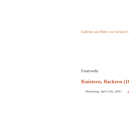
Keine Geschicht
Gedichte und Bilder von Gerhard 
Startseite
Helleborus T
und and
Feuerwehr
Knistern, flackern (1
Donnerstag, April 15th, 2010
|
A