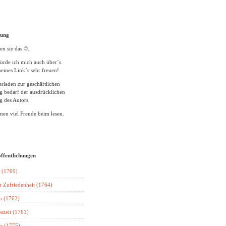
tung
en sie das ©.
ürde ich mich auch über´s
eines Link´s sehr freuen!
rladen zur geschäftlichen
 bedarf der ausdrücklichen
 des Autors.
en viel Freude beim lesen.
öffentlichungen
 (1769)
r Zufriedenheit (1764)
n (1762)
szeit (1761)
e (1775)