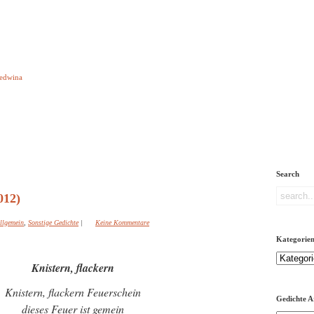
e aber Gedichte
Ledwina
orquatus
Impressum
Links
Referenz
Über mich
ere
Search
012)
llgemein
,
Sonstige Gedichte
|
Keine Kommentare
Kategorie
Kategorien
Knistern, flackern
Knistern, flackern Feuerschein
Gedichte A
dieses Feuer ist gemein