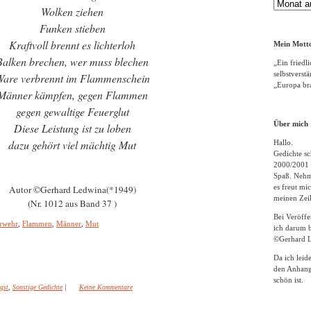
Gedichte
Wolken ziehen
Archiv
Funken stieben
Kraftvoll brennt es lichterloh
Mein Motto
Balken brechen, wer muss blechen
„Ein friedli
selbstverst
are verbrennt im Flammenschein
„Europa bra
Männer kämpfen, gegen Flammen
gegen gewaltige Feuerglut
Über mich
Diese Leistung ist zu loben
dazu gehört viel mächtig Mut
Hallo.
Gedichte sc
2000/2001 
Spaß. Nehme
es freut m
Autor ©Gerhard Ledwina(*1949)
meinen Zeil
(Nr. 1012 aus Band 37 )
Bei Veröff
rwehr
,
Flammen
,
Männer
,
Mut
ich darum b
©Gerhard L
Da ich leid
den Anhang
schön ist.
gst
,
Sonstige Gedichte
|
Keine Kommentare