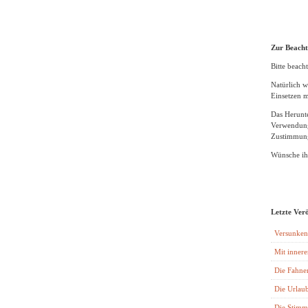
Zur Beach
Bitte beacht
Natürlich w
Einsetzen m
Das Herunte
Verwendung
Zustimmung
Wünsche ihn
Letzte Ver
Versunken
Mit innere
Die Fahne
Die Urlaub
Die Stimm