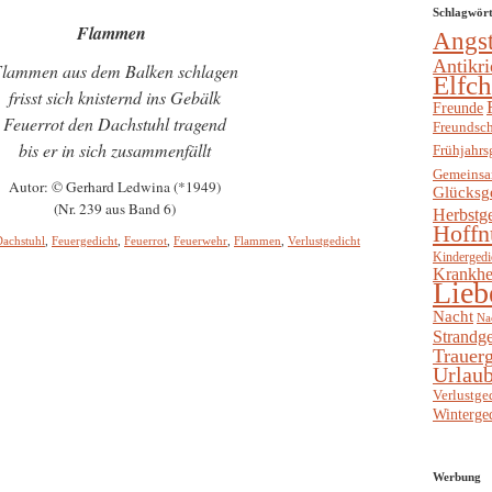
Schlagwör
Flammen
Angs
Antikri
lammen aus dem Balken schlagen
Elfc
frisst sich knisternd ins Gebälk
Freunde
Feuerrot den Dachstuhl tragend
Freundsch
bis er in sich zusammenfällt
Frühjahrs
Gemeinsa
Autor: © Gerhard Ledwina (*1949)
Glücksg
(Nr. 239 aus Band 6)
Herbstg
Hoffn
Dachstuhl
,
Feuergedicht
,
Feuerrot
,
Feuerwehr
,
Flammen
,
Verlustgedicht
Kindergedi
Krankhe
Lieb
Nacht
Na
Strandge
Trauerg
Urlaub
Verlustge
Winterge
Werbung