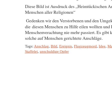
Diese Bild ist Ausdruck des „Heimtückischen A
Menschen aller Religionen“
Gedenken wir den Verstorbenen und den Umgek
die diesen Menschen zu Hilfe eilen wollten und 
Menschenverachtung nie mehr passiert. Es gibt k
solche auf Menschen gerichtete Anschläge.
Tags:
Anschlag
,
Bild
,
Ereignis
,
Flugzeugmord
,
Idee
,
Ma
Staffelei
,
unschuldige Opfer