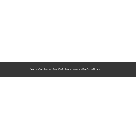
Keine Geschichte aber Gedichte
is powered by
WordPress
.