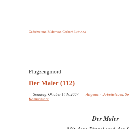
Keine Geschichte aber Gedichte
Gedichte und Bilder von Gerhard Ledwina
Startseite
Helleborus Torquatus
Impressum
und andere
Flugzeugmord
Der Maler (112)
Sonntag, Oktober 14th, 2007
|
Allgemein
,
Arbeitsleben
,
So
Kommentare
Der Maler
Mit dem Pinsel und der S