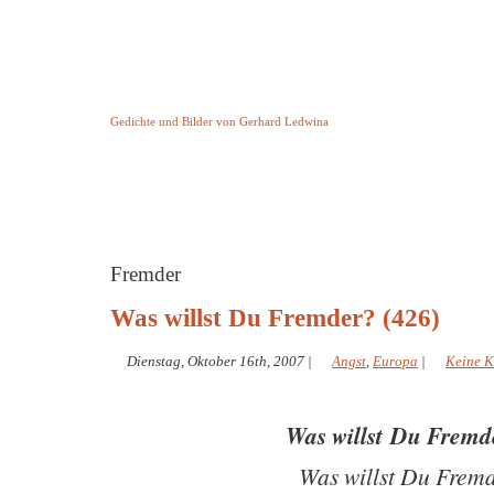
Keine Geschichte aber Gedichte
Gedichte und Bilder von Gerhard Ledwina
Startseite
Helleborus Torquatus
Impressum
und andere
Fremder
Was willst Du Fremder? (426)
Dienstag, Oktober 16th, 2007
|
Angst
,
Europa
|
Keine 
Was willst Du Frem
Was willst Du Frem