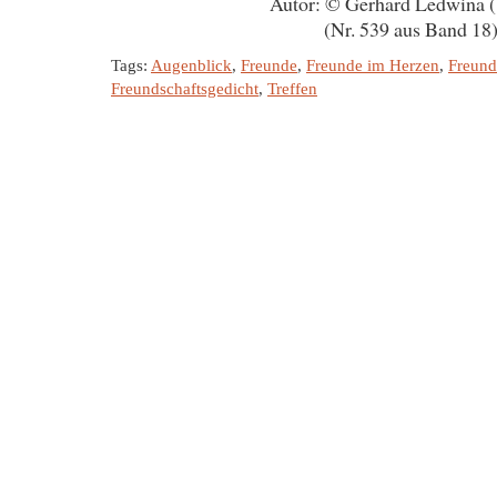
Autor: © Gerhard Ledwina 
(Nr. 539 aus Band 18
Tags:
Augenblick
,
Freunde
,
Freunde im Herzen
,
Freund
Freundschaftsgedicht
,
Treffen