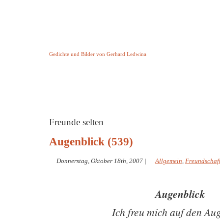
Keine Geschichte aber Gedichte
Gedichte und Bilder von Gerhard Ledwina
Startseite
Helleborus Torquatus
Impressum
und andere
Freunde selten
Augenblick (539)
Donnerstag, Oktober 18th, 2007
|
Allgemein
,
Freundschaf
Augenblick
Ich freu mich auf den Au