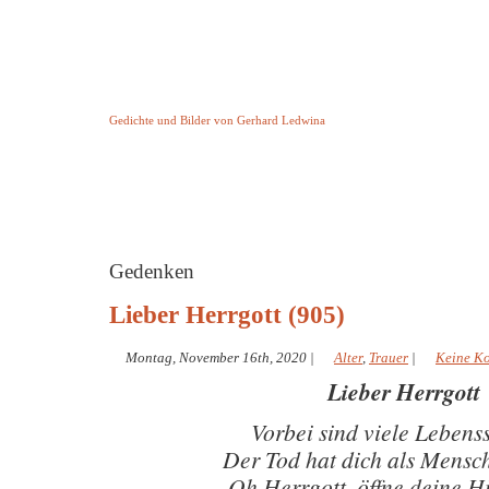
Keine Geschichte aber Gedichte
Gedichte und Bilder von Gerhard Ledwina
Startseite
Helleborus Torquatus
Impressum
und andere
Gedenken
Lieber Herrgott (905)
Montag, November 16th, 2020
|
Alter
,
Trauer
|
Keine K
Lieber Herrgott
Vorbei sind viele Lebens
Der Tod hat dich als Mensc
Oh Herrgott, öffne deine 