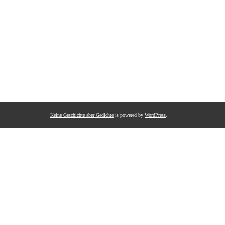
Keine Geschichte aber Gedichte
is powered by
WordPress
.