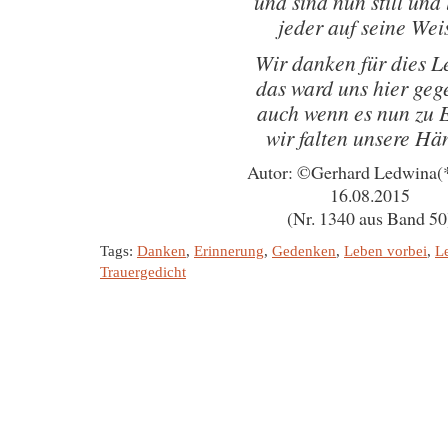
und sind nun still und 
jeder auf seine Wei
Wir danken für dies 
das ward uns hier geg
auch wenn es nun zu 
wir falten unsere Hä
Autor: ©Gerhard Ledwina(
16.08.2015
(Nr. 1340 aus Band 50
Tags:
Danken
,
Erinnerung
,
Gedenken
,
Leben vorbei
,
L
Trauergedicht