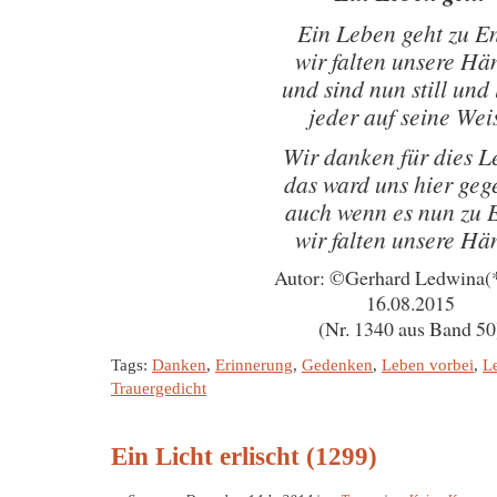
Ein Leben geht zu E
wir falten unsere Hä
und sind nun still und 
jeder auf seine Wei
Wir danken für dies 
das ward uns hier geg
auch wenn es nun zu 
wir falten unsere Hä
Autor: ©Gerhard Ledwina(
16.08.2015
(Nr. 1340 aus Band 50
Tags:
Danken
,
Erinnerung
,
Gedenken
,
Leben vorbei
,
L
Trauergedicht
Ein Licht erlischt (1299)