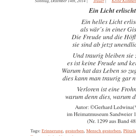
Sonntag, Dezember 14th, 2014
|
Trauer
|
Keine Kommen
Ein Licht erlischt
Ein helles Licht erlis
als wär´s in einer Gi
Die Freude und die Höfl
sie sind ab jetzt unendli
Und traurig bleiben sie
es ist keine Freude und k
Warum hat das Leben so zu
dies kann man traurig gar n
Verloren ist eine Froh
warum denn dies, warum d
Autor: ©Gerhard Ledwina(
im Heimatmuseum Sandweier 1
(Nr. 1299 aus Band 48
Tags:
Erinnerung
,
gestorben
,
Mensch gestorben
,
Plötzl