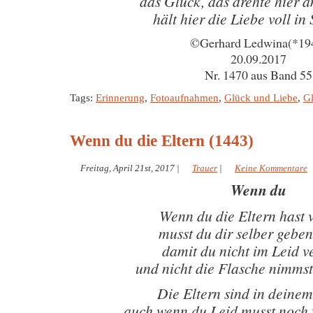
das Glück, das drehte hier
hält hier die Liebe voll i
©Gerhard Ledwina(*19
20.09.2017
Nr. 1470 aus Band 55
Tags:
Erinnerung
,
Fotoaufnahmen
,
Glück und Liebe
,
Gl
Wenn du die Eltern (1443)
Freitag, April 21st, 2017
|
Trauer
|
Keine Kommentare
Wenn du
Wenn du die Eltern hast 
musst du dir selber gebe
damit du nicht im Leid ve
und nicht die Flasche nimmst
Die Eltern sind in deine
auch wenn du Leid musst noch