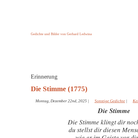
Keine Geschichte aber Gedichte
Gedichte und Bilder von Gerhard Ledwina
Startseite
Helleborus Torquatus
Impressum
und andere
Erinnerung
Die Stimme (1775)
Montag, Dezember 22nd, 2025
|
Sonstige Gedichte
|
Ke
Die Stimme
Die Stimme klingt dir noc
du stellst dir diesen Mens
wie er im Geiste vor dir