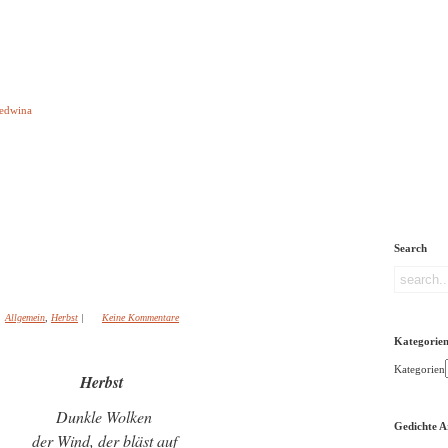
e aber Gedichte
Ledwina
orquatus
Impressum
Links
Referenz
Über mich
ere
Search
Allgemein
,
Herbst
|
Keine Kommentare
Kategorie
Kategorien
Herbst
Dunkle Wolken
Gedichte A
der Wind, der bläst auf