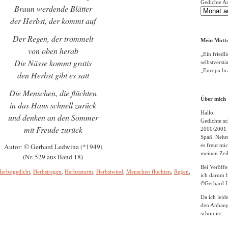
Gedichte A
Braun werdende Blätter
der Herbst, der kommt auf
Der Regen, der trommelt
Mein Motto
von oben herab
„Ein friedli
Die Nässe kommt gratis
selbstverst
„Europa bra
den Herbst gibt es satt
Die Menschen, die flüchten
Über mich
in das Haus schnell zurück
Hallo.
und denken an den Sommer
Gedichte sc
mit Freude zurück
2000/2001 
Spaß. Nehme
Autor: © Gerhard Ledwina (*1949)
es freut m
meinen Zeil
(Nr. 529 aus Band 18)
Bei Veröff
erbstgedicht
,
Herbstregen
,
Herbststurm
,
Herbstwind
,
Menschen flüchten
,
Regen
,
ich darum b
©Gerhard L
Da ich leid
den Anhang
schön ist.