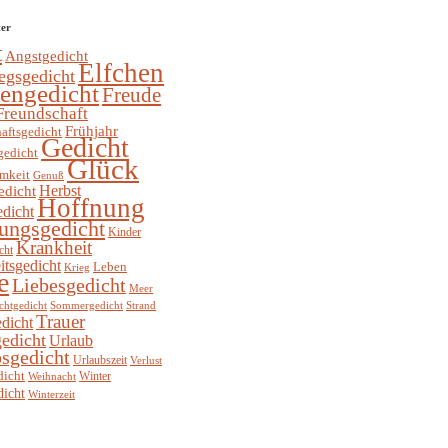
ter
t
Angstgedicht
Elfchen
egsgedicht
hengedicht
Freude
Freundschaft
Frühjahr
aftsgedicht
Gedicht
gedicht
Glück
mkeit
Genuß
Herbst
edicht
Hoffnung
edicht
ungsgedicht
Kinder
Krankheit
cht
itsgedicht
Leben
Krieg
e
Liebesgedicht
Meer
chtgedicht
Sommergedicht
Strand
Trauer
dicht
edicht
Urlaub
sgedicht
Urlaubszeit
Verlust
dicht
Winter
Weihnacht
dicht
Winterzeit