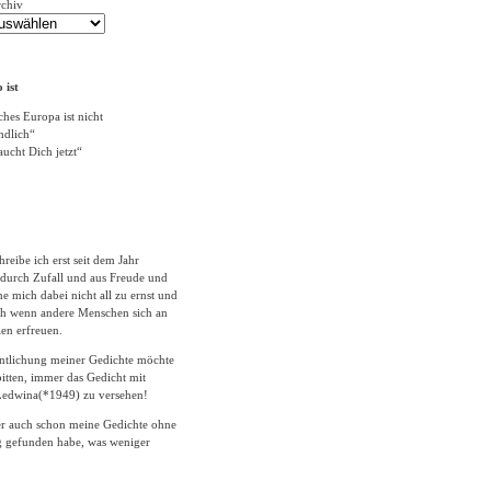
rchiv
 ist
ches Europa ist nicht
ändlich“
ucht Dich jetzt“
hreibe ich erst seit dem Jahr
durch Zufall und aus Freude und
 mich dabei nicht all zu ernst und
ich wenn andere Menschen sich an
en erfreuen.
entlichung meiner Gedichte möchte
itten, immer das Gedicht mit
edwina(*1949) zu versehen!
er auch schon meine Gedichte ohne
 gefunden habe, was weniger