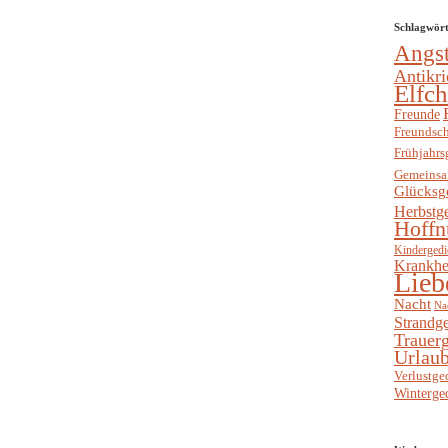
Schlagwör
Angs
Antikri
Elfc
Freunde
Freundsch
Frühjahrs
Gemeinsa
Glücksg
Herbstg
Hoffn
Kindergedi
Krankhe
Lieb
Nacht
Na
Strandge
Trauerg
Urlaub
Verlustge
Winterge