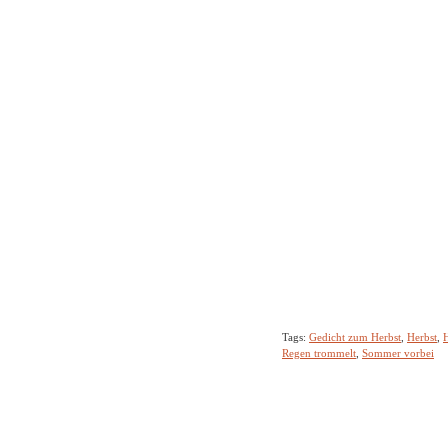
Tags:
Gedicht zum Herbst
,
Herbst
,
H
Regen trommelt
,
Sommer vorbei