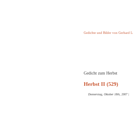
Keine Geschicht
Gedichte und Bilder von Gerhard 
Startseite
Helleborus T
und and
Gedicht zum Herbst
Herbst II (529)
Donnerstag, Oktober 18th, 2007
|