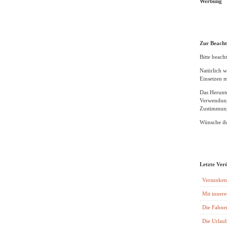
Werbung
Zur Beach
Bitte beacht
Natürlich w
Einsetzen m
Das Herunte
Verwendung
Zustimmung
Wünsche ihn
Letzte Ver
Versunken
Mit innere
Die Fahne
Die Urlaub