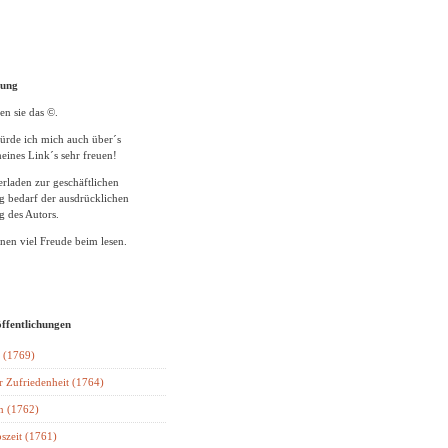
tung
en sie das ©.
ürde ich mich auch über´s
eines Link´s sehr freuen!
rladen zur geschäftlichen
 bedarf der ausdrücklichen
 des Autors.
en viel Freude beim lesen.
öffentlichungen
 (1769)
r Zufriedenheit (1764)
n (1762)
szeit (1761)