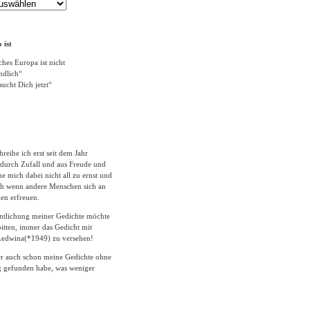
 ist
ches Europa ist nicht
ändlich“
ucht Dich jetzt“
hreibe ich erst seit dem Jahr
durch Zufall und aus Freude und
 mich dabei nicht all zu ernst und
ich wenn andere Menschen sich an
en erfreuen.
entlichung meiner Gedichte möchte
itten, immer das Gedicht mit
edwina(*1949) zu versehen!
er auch schon meine Gedichte ohne
 gefunden habe, was weniger