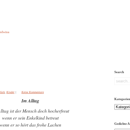
e aber Gedichte
Ledwina
orquatus
Impressum
Links
Referenz
Über mich
ere
Search
lück
,
Kinder
|
Keine Kommentare
Kategorie
Im Alltag
Kategorien
lltag ist der Mensch doch hocherfreut
wenn er sein Enkelkind betreut
wenn er so hört das frohe Lachen
Gedichte A