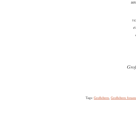
un
v
e
Groß
Tags:
Großeltern
,
Großeltern freuen