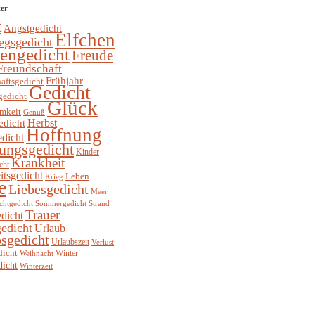
ter
t
Angstgedicht
Elfchen
egsgedicht
hengedicht
Freude
Freundschaft
Frühjahr
aftsgedicht
Gedicht
gedicht
Glück
mkeit
Genuß
Herbst
edicht
Hoffnung
edicht
ungsgedicht
Kinder
Krankheit
cht
itsgedicht
Leben
Krieg
e
Liebesgedicht
Meer
chtgedicht
Sommergedicht
Strand
Trauer
dicht
edicht
Urlaub
sgedicht
Urlaubszeit
Verlust
dicht
Winter
Weihnacht
dicht
Winterzeit