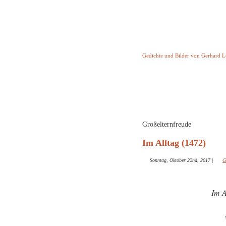
Keine Geschicht
Gedichte und Bilder von Gerhard 
Startseite
Helleborus T
und and
Großelternfreude
Im Alltag (1472)
Sonntag, Oktober 22nd, 2017
|
G
Im A