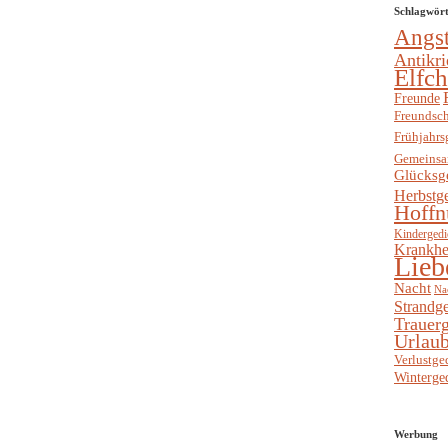
Schlagwör
Angs
Antikri
Elfc
Freunde
Freundsch
Frühjahrs
Gemeinsa
Glücksg
Herbstg
Hoffn
Kindergedi
Krankhe
Lieb
Nacht
Na
Strandge
Trauerg
Urlaub
Verlustge
Winterge
Werbung