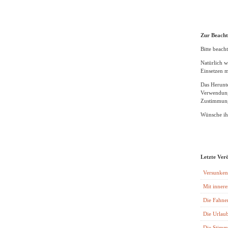
Zur Beach
Bitte beacht
Natürlich w
Einsetzen m
Das Herunte
Verwendung
Zustimmung
Wünsche ihn
Letzte Ver
Versunken
Mit innere
Die Fahne
Die Urlaub
Die Stimm