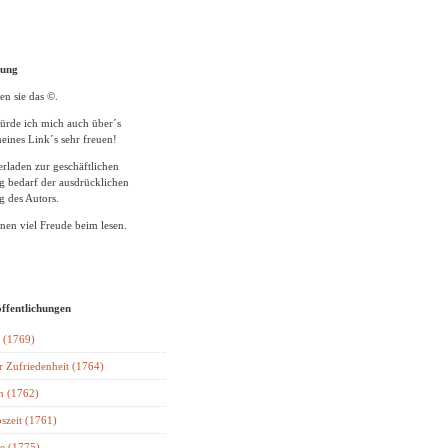
tung
en sie das ©.
ürde ich mich auch über´s
eines Link´s sehr freuen!
rladen zur geschäftlichen
 bedarf der ausdrücklichen
 des Autors.
en viel Freude beim lesen.
öffentlichungen
 (1769)
r Zufriedenheit (1764)
n (1762)
szeit (1761)
e (1775)