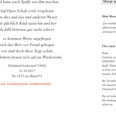
d kann auch Späße mit ihm machen
Gedichte
Archiv
Auf Opas Schoß wird vorgelesen
on dies und das und anderen Wesen
Mein Motto
in glücklich Kind saust hin und her
„Ein friedli
selbstverst
da fällt betreuen gar nicht schwer
„Europa bra
es kommen Worte angeflogen
sich das Herz vor Freud gebogen
Über mich
wie sind doch diese Tage schön
Hallo.
eltern freuen sich auf ein Wiedersehn
Gedichte sc
2000/2001 
©Gerhard Ledwina(*1949)
Spaß. Nehme
es freut m
21.10.2017
meinen Zeil
Nr. 1472 aus Band 55
Bei Veröff
 sich
,
Großelternfreude
,
Großelterngedicht
ich darum b
©Gerhard L
Da ich leid
den Anhang
schön ist.