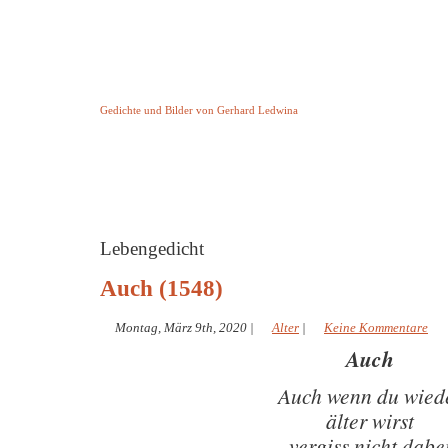
Keine Geschichte aber Gedichte
Gedichte und Bilder von Gerhard Ledwina
Startseite
Helleborus Torquatus
Impressum
und andere
Lebengedicht
Auch (1548)
Montag, März 9th, 2020
|
Alter
|
Keine Kommentare
Auch
Auch wenn du wied
älter wirst
vergiss nicht dabe