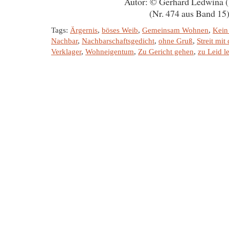
Autor: © Gerhard Ledwina 
(Nr. 474 aus Band 15
Tags:
Ärgernis
,
böses Weib
,
Gemeinsam Wohnen
,
Kein
Nachbar
,
Nachbarschaftsgedicht
,
ohne Gruß
,
Streit mi
Verklager
,
Wohneigentum
,
Zu Gericht gehen
,
zu Leid l