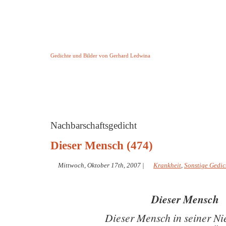
Keine Geschichte aber Gedichte
Gedichte und Bilder von Gerhard Ledwina
Startseite
Helleborus Torquatus
Impressum
und andere
Nachbarschaftsgedicht
Dieser Mensch (474)
Mittwoch, Oktober 17th, 2007
|
Krankheit
,
Sonstige Gedic
Dieser Mensch
Dieser Mensch in seiner Ni