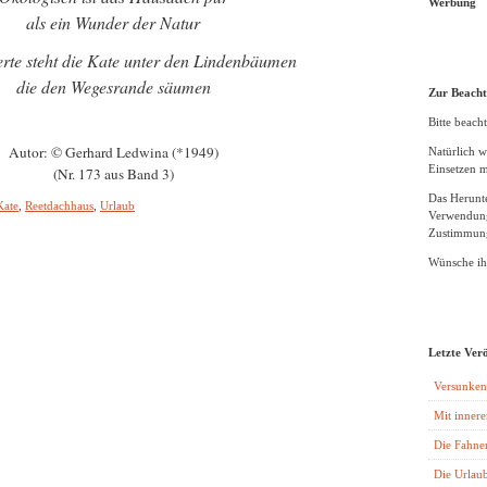
Werbung
als ein Wunder der Natur
rte steht die Kate unter den Lindenbäumen
die den Wegesrande säumen
Zur Beach
Bitte beacht
Autor: © Gerhard Ledwina (*1949)
Natürlich w
Einsetzen m
(Nr. 173 aus Band 3)
Das Herunte
Kate
,
Reetdachhaus
,
Urlaub
Verwendung
Zustimmung
Wünsche ihn
Letzte Ver
Versunken
Mit innere
Die Fahne
Die Urlaub