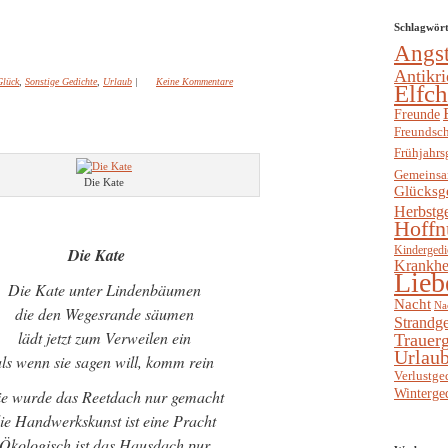
Schlagwör
Angs
Antikri
Glück
,
Sonstige Gedichte
,
Urlaub
|
Keine Kommentare
Elfc
Freunde
Freundsch
Frühjahrs
Gemeinsa
Die Kate
Glücksg
Herbstg
Hoffn
Kindergedi
Die Kate
Krankhe
Lieb
Die Kate unter Lindenbäumen
Nacht
Na
die den Wegesrande säumen
Strandge
lädt jetzt zum Verweilen ein
Trauerg
Urlaub
als wenn sie sagen will, komm rein
Verlustge
Winterge
e wurde das Reetdach nur gemacht
ie Handwerkskunst ist eine Pracht
Ökologisch ist das Hausdach pur