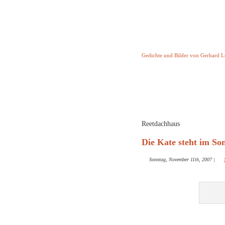
Keine Geschicht
Gedichte und Bilder von Gerhard 
Startseite
Helleborus T
und and
Reetdachhaus
Die Kate steht im Son
Sonntag, November 11th, 2007
|