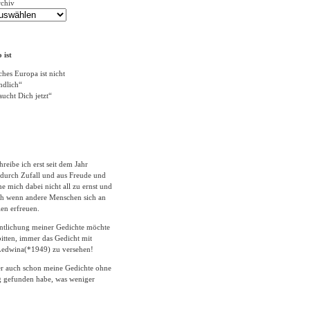
rchiv
 ist
ches Europa ist nicht
ändlich“
ucht Dich jetzt“
hreibe ich erst seit dem Jahr
durch Zufall und aus Freude und
 mich dabei nicht all zu ernst und
ich wenn andere Menschen sich an
en erfreuen.
entlichung meiner Gedichte möchte
itten, immer das Gedicht mit
edwina(*1949) zu versehen!
er auch schon meine Gedichte ohne
 gefunden habe, was weniger