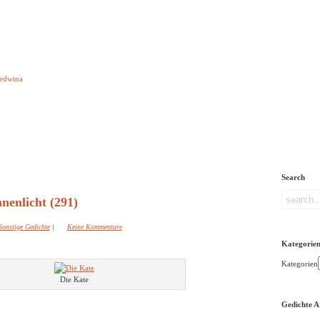
e aber Gedichte
Ledwina
orquatus
Impressum
Links
Referenz
Über mich
ere
Search
nenlicht (291)
Sonstige Gedichte
|
Keine Kommentare
Kategorie
Kategorien
Die Kate
Gedichte A