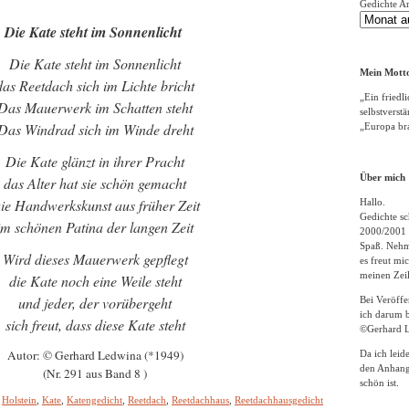
Gedichte A
Die Kate steht im Sonnenlicht
Die Kate steht im Sonnenlicht
Mein Motto
das Reetdach sich im Lichte bricht
„Ein friedli
Das Mauerwerk im Schatten steht
selbstverst
Das Windrad sich im Winde dreht
„Europa bra
Die Kate glänzt in ihrer Pracht
Über mich
das Alter hat sie schön gemacht
ie Handwerkskunst aus früher Zeit
Hallo.
Gedichte sc
im schönen Patina der langen Zeit
2000/2001 
Spaß. Nehme
Wird dieses Mauerwerk gepflegt
es freut m
meinen Zeil
die Kate noch eine Weile steht
und jeder, der vorübergeht
Bei Veröff
ich darum b
sich freut, dass diese Kate steht
©Gerhard L
Autor: © Gerhard Ledwina (*1949)
Da ich leid
den Anhang
(Nr. 291 aus Band 8 )
schön ist.
,
Holstein
,
Kate
,
Katengedicht
,
Reetdach
,
Reetdachhaus
,
Reetdachhausgedicht