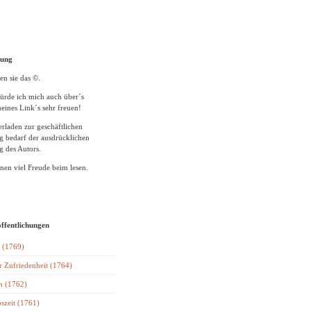
tung
en sie das ©.
ürde ich mich auch über´s
eines Link´s sehr freuen!
rladen zur geschäftlichen
 bedarf der ausdrücklichen
 des Autors.
en viel Freude beim lesen.
öffentlichungen
 (1769)
r Zufriedenheit (1764)
n (1762)
szeit (1761)