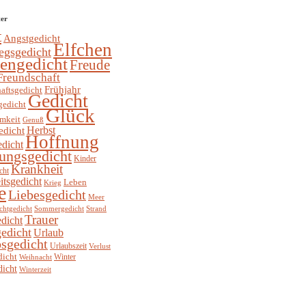
ter
t
Angstgedicht
Elfchen
egsgedicht
hengedicht
Freude
Freundschaft
Frühjahr
aftsgedicht
Gedicht
gedicht
Glück
mkeit
Genuß
Herbst
edicht
Hoffnung
edicht
ungsgedicht
Kinder
Krankheit
cht
itsgedicht
Leben
Krieg
e
Liebesgedicht
Meer
chtgedicht
Sommergedicht
Strand
Trauer
dicht
edicht
Urlaub
sgedicht
Urlaubszeit
Verlust
dicht
Winter
Weihnacht
dicht
Winterzeit