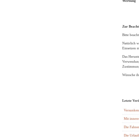
Werbung
Zur Beach
Bitte beacht
Natürlich w
Einsetzen m
Das Herunte
Verwendung
Zustimmung
Wünsche ihn
Letzte Ver
Versunken
Mit innere
Die Fahne
Die Urlaub