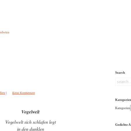
e aber Gedichte
Ledwina
orquatus
Impressum
Links
Referenz
Über mich
ere
Search
Tiere
|
Keine Kommentare
Kategorie
Kategorien
Vogelwelt
Vogelwelt sich schlafen legt
Gedichte A
in den dunklen