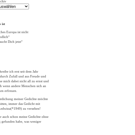
rchiv
 ist
ches Europa ist nicht
ändlich“
ucht Dich jetzt“
hreibe ich erst seit dem Jahr
durch Zufall und aus Freude und
 mich dabei nicht all zu ernst und
ich wenn andere Menschen sich an
en erfreuen.
entlichung meiner Gedichte möchte
itten, immer das Gedicht mit
edwina(*1949) zu versehen!
er auch schon meine Gedichte ohne
 gefunden habe, was weniger