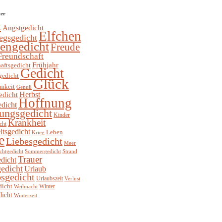
ter
t
Angstgedicht
Elfchen
egsgedicht
hengedicht
Freude
Freundschaft
Frühjahr
aftsgedicht
Gedicht
gedicht
Glück
mkeit
Genuß
Herbst
edicht
Hoffnung
edicht
ungsgedicht
Kinder
Krankheit
cht
itsgedicht
Leben
Krieg
e
Liebesgedicht
Meer
chtgedicht
Sommergedicht
Strand
Trauer
dicht
edicht
Urlaub
sgedicht
Urlaubszeit
Verlust
dicht
Winter
Weihnacht
dicht
Winterzeit