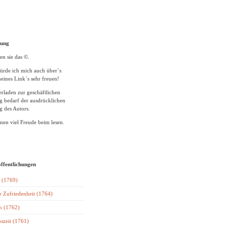
tung
en sie das ©.
ürde ich mich auch über´s
eines Link´s sehr freuen!
rladen zur geschäftlichen
 bedarf der ausdrücklichen
 des Autors.
en viel Freude beim lesen.
öffentlichungen
 (1769)
r Zufriedenheit (1764)
n (1762)
szeit (1761)