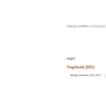
Keine Geschicht
Gedichte und Bilder von Gerhard 
Startseite
Helleborus T
und and
singen
Vogelwelt (881)
Montag, September 27th, 2010
|