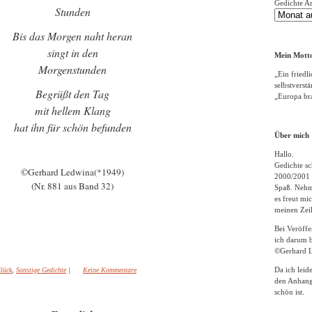
Gedichte A
Stunden
Bis das Morgen naht heran
singt in den
Mein Motto
Morgenstunden
„Ein friedli
selbstverst
Begrüßt den Tag
„Europa bra
mit hellem Klang
hat ihn für schön befunden
Über mich
Hallo.
Gedichte sc
©Gerhard Ledwina(*1949)
2000/2001 
(Nr. 881 aus Band 32)
Spaß. Nehme
es freut m
meinen Zeil
Bei Veröff
ich darum b
©Gerhard L
Da ich leid
lück
,
Sonstige Gedichte
|
Keine Kommentare
den Anhang
schön ist.