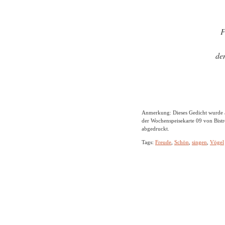
F
den
Anmerkung: Dieses Gedicht wurde 
der Wochenspeisekarte 09 von Bis
abgedruckt.
Tags:
Freude
,
Schön
,
singen
,
Vögel