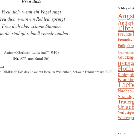
Freu dich
Schlagwör
Freu dich, wenn ein Vogel singt
Angs
reu dich, wenn ein Rehlein springt
Antikri
Freu dich über schöne Stunden
Elfc
n die sind oft schnell verschwunden
Freunde
Freundsch
Frühjahrs
Autor ©Gerhard Ledwina(*1949)
Gemeinsa
Glücksg
(Nr. 977 aus Band 36)
Herbstg
Hoffn
auf
tro DIMENSIONE das Lokal mit Herz, in Winterthur, Schweiz Februar/März 2017
Kindergedi
Krankhe
Lieb
Nacht
Na
Strandge
Trauerg
Urlaub
Verlustge
Winterge