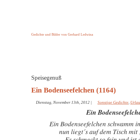
Keine Geschichte aber Gedichte
Gedichte und Bilder von Gerhard Ledwina
Startseite
Helleborus Torquatus
Impressum
und andere
Speisegenuß
Ein Bodenseefelchen (1164)
Dienstag, November 13th, 2012
|
Sonstige Gedichte
,
Urla
Ein Bodenseefelch
Ein Bodenseefelchen schwamm i
nun liegt´s auf dem Tisch mit 
Es schmeckt so fein und ist