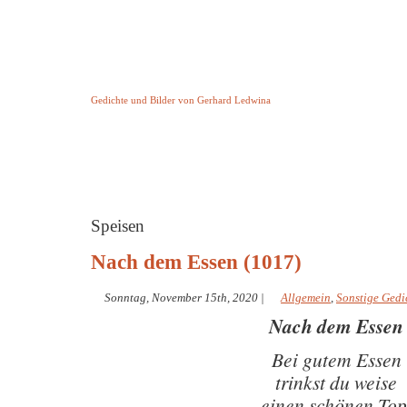
Keine Geschichte aber Gedichte
Gedichte und Bilder von Gerhard Ledwina
Startseite
Helleborus Torquatus
Impressum
und andere
Speisen
Nach dem Essen (1017)
Sonntag, November 15th, 2020
|
Allgemein
,
Sonstige Gedi
Nach dem Essen
Bei gutem Essen
trinkst du weise
einen schönen Top