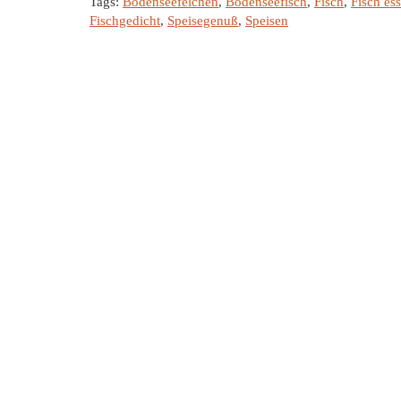
Tags:
Bodenseefelchen
,
Bodenseefisch
,
Fisch
,
Fisch es
Fischgedicht
,
Speisegenuß
,
Speisen