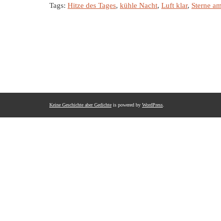
Tags:
Hitze des Tages
,
kühle Nacht
,
Luft klar
,
Sterne a
Keine Geschichte aber Gedichte
is powered by
WordPress
.