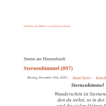
Keine Geschichte aber Gedichte
Gedichte und Bilder von Gerhard Ledwina
Startseite
Helleborus Torquatus
Impressum
und andere
Sterne am Himmelszelt
Sternenhimmel (897)
Montag, November 16th, 2020
|
Abend
,
Nacht
|
Keine 
Sternenhimmel
Wunderschön ist Sterne
den du siehst, so in der
und die vielen kleinen S